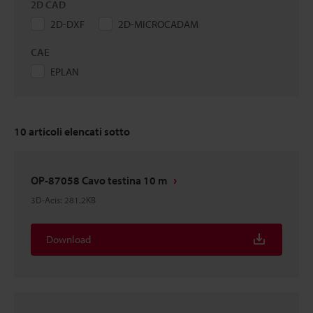
2D CAD
2D-DXF
2D-MICROCADAM
CAE
EPLAN
10
articoli elencati sotto
OP-87058 Cavo testina 10 m
3D-Acis
:
281.2KB
Download