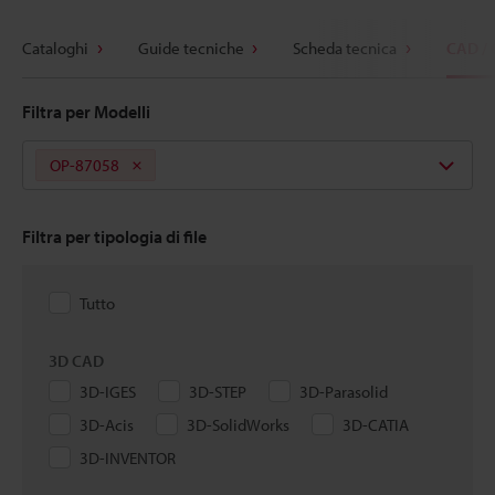
Cataloghi
Guide tecniche
Scheda tecnica
CAD /
Filtra per Modelli
OP-87058
Filtra per tipologia di file
Tutto
3D CAD
3D-IGES
3D-STEP
3D-Parasolid
3D-Acis
3D-SolidWorks
3D-CATIA
3D-INVENTOR