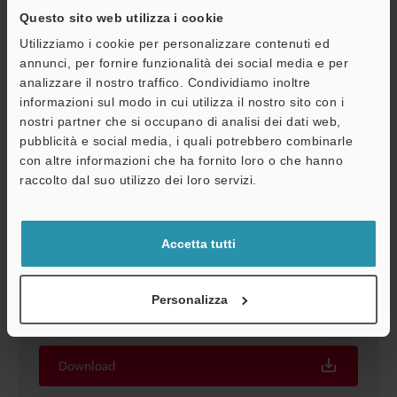
Download
Questo sito web utilizza i cookie
Utilizziamo i cookie per personalizzare contenuti ed
annunci, per fornire funzionalità dei social media e per
analizzare il nostro traffico. Condividiamo inoltre
informazioni sul modo in cui utilizza il nostro sito con i
OP-87058 Cavo testina 10 m
nostri partner che si occupano di analisi dei dati web,
2D-MICROCADAM
:
62KB
pubblicità e social media, i quali potrebbero combinarle
con altre informazioni che ha fornito loro o che hanno
A
raccolto dal suo utilizzo dei loro servizi.
Download
Assistenza
Accetta tutti
OP-87058 Cavo testina 10 m
Personalizza
3D-Parasolid
:
153.7KB
Download