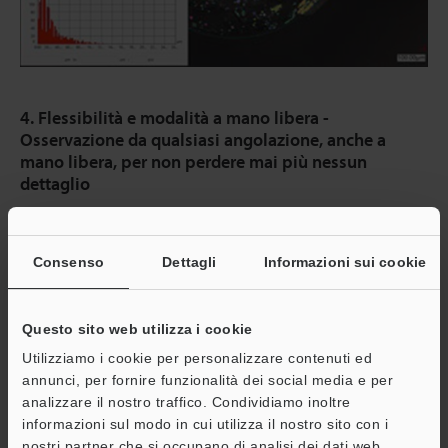
4. Flessibilità e modalità a mano libera -
Osservazione da qualsiasi angolazione, anche a
mano libera, per non perdere mai più nessun
dettaglio
Grazie alla capacità di osservazione ad angolazione
variabile, i microscopi digitali consentono di osservare
Consenso
Dettagli
Informazioni sui cookie
liberamente da angolazioni a 360 gradi, senza dover
inclinare il target. La Serie VHX offre anche una facile
osservazione a mano libera. Ciò significa che per i target
Questo sito web utilizza i cookie
più grandi, il tempo necessario per l'ispezione può
Utilizziamo i cookie per personalizzare contenuti ed
essere ridotto drasticamente.
annunci, per fornire funzionalità dei social media e per
analizzare il nostro traffico. Condividiamo inoltre
informazioni sul modo in cui utilizza il nostro sito con i
nostri partner che si occupano di analisi dei dati web,