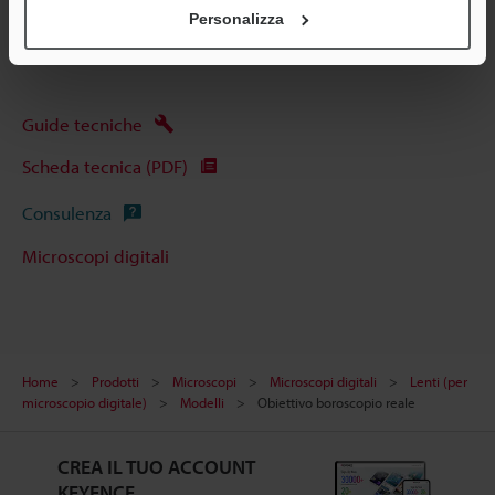
Personalizza
Guide tecniche
Scheda tecnica (PDF)
Consulenza
Microscopi digitali
Home
Prodotti
Microscopi
Microscopi digitali
Lenti (per
microscopio digitale)
Modelli
Obiettivo boroscopio reale
CREA IL TUO ACCOUNT
KEYENCE