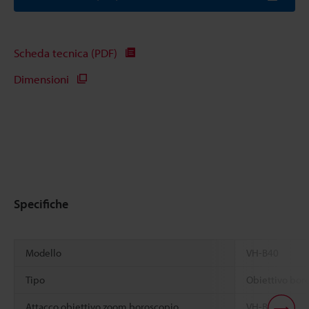
Scheda tecnica (PDF)
Dimensioni
Specifiche
Modello
VH-B40
Tipo
Obiettivo bor
Attacco obiettivo zoom boroscopio
VH-BA