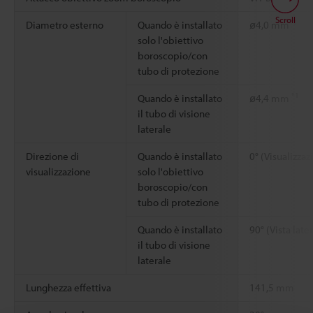
Scroll
*1
Diametro esterno
Quando è installato
ø4,0 mm
solo l'obiettivo
boroscopio/con
tubo di protezione
*1
Quando è installato
ø4,4 mm
il tubo di visione
laterale
Direzione di
Quando è installato
0° (Visualizzaz
visualizzazione
solo l'obiettivo
boroscopio/con
tubo di protezione
Quando è installato
90° (Vista late
il tubo di visione
laterale
Lunghezza effettiva
141,5 mm