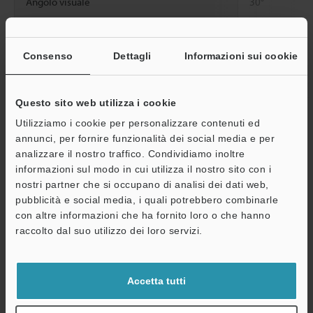
Angolo visuale
30°
*2
Ingrandimento massimo dell'osservazione
140x
*3
Campo di visione minimo
2 mm
Consenso
Dettagli
Informazioni sui cookie
Distanza di monitoraggio
5 mm o superi
Questo sito web utilizza i cookie
Resistenza
Temperatura
Da 0 a +40 °C
Utilizziamo i cookie per personalizzare contenuti ed
ambientale
ambiente
annunci, per fornire funzionalità dei social media e per
analizzare il nostro traffico. Condividiamo inoltre
A
*1
informazioni sul modo in cui utilizza il nostro sito con i
Il valore tra parentesi è quello quando è installato il tubo di
nostri partner che si occupano di analisi dei dati web,
protezione.
Assistenza
*2
pubblicità e social media, i quali potrebbero combinarle
L'ingrandimento attorno al centro di un monitor da 15".
*3
con altre informazioni che ha fornito loro o che hanno
Campo visivo orizzontale
raccolto dal suo utilizzo dei loro servizi.
Scheda tecnica (PDF)
Accetta tutti
Altri modelli