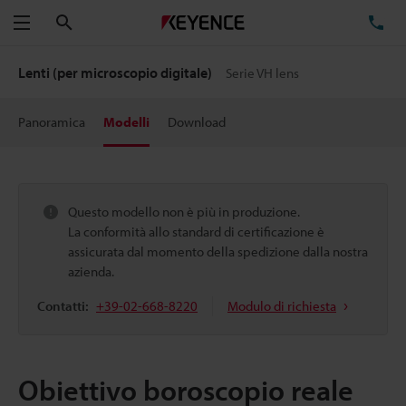
Cerca
TE
Menu
Lenti (per microscopio digitale)
Serie VH lens
Panoramica
Modelli
Download
Questo modello non è più in produzione.
La conformità allo standard di certificazione è
assicurata dal momento della spedizione dalla nostra
azienda.
Contatti:
+39-02-668-8220
Modulo di richiesta
Obiettivo boroscopio reale