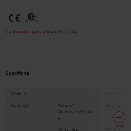
Conformità agli standard UL / CSA
Specifiche
Modello
VHX-S650E
Piatto Xyθ
Piatto XY:
Motorizzato
Motorizzato/manual
e
Scroll
Intervallo di
±20 mm