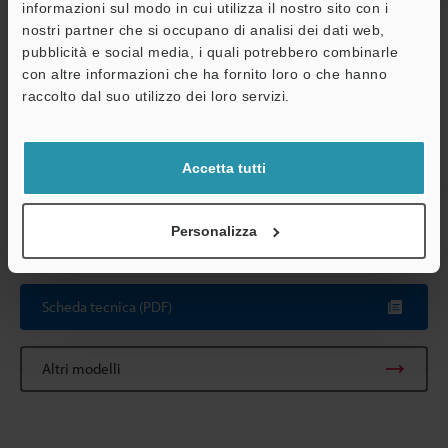
Alimentazione
Tensione di
da 100 a 240 V
informazioni sul modo in cui utilizza il nostro sito con i
elettrica
alimentazione
nostri partner che si occupano di analisi dei dati web,
pubblicità e social media, i quali potrebbero combinarle
A
Assorbimento
60 VA
con altre informazioni che ha fornito loro o che hanno
elettrico
Assistenza
raccolto dal suo utilizzo dei loro servizi.
Resistenza
Temperatura
da + 5 a 40 °C
ambientale
ambiente
Accetta tutti
Umidità relativa
da 35 a 80% U
Peso
Circa 18 kg
Personalizza
Scheda tecnica (PDF)
Altri modelli