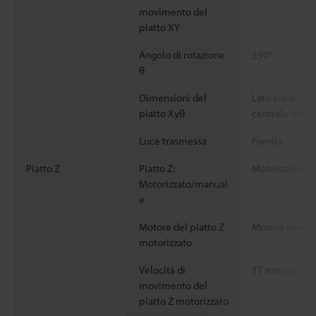
movimento del
piatto XY
Angolo di rotazione
±90°
θ
Dimensioni del
Lato superior
piatto Xyθ
centrale: ø100
Luce trasmessa
Fornita
Piatto Z
Piatto Z:
Motorizzato
Motorizzato/manual
e
Motore del piatto Z
Motore passo p
motorizzato
Velocità di
17 mm/sec (m
movimento del
piatto Z motorizzato