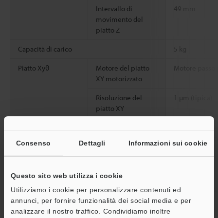
Intervallo di
49 mm
movimento del
piatto Z
Capacità di carico
5 kg
Piatto Xyθ
Motore del piatto
Motore passo 
XY motorizzato
Risoluzione del
1 µm (tipica)
piatto XY
motorizzato
Velocità di
10 mm/sec (ma
Consenso
Dettagli
Informazioni sui cookie
movimento del
piatto XY
motorizzato
Questo sito web utilizza i cookie
Piatto Z
Risoluzione del
0,1 µm (tipica)
Utilizziamo i cookie per personalizzare contenuti ed
piatto Z motorizzato
annunci, per fornire funzionalità dei social media e per
analizzare il nostro traffico. Condividiamo inoltre