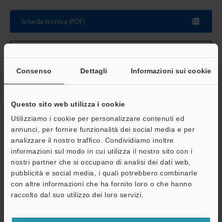
Scroll
Scheda tecnica (PDF)
Altri modelli
Consenso
Dettagli
Informazioni sui cookie
Questo sito web utilizza i cookie
Guide tecniche
Utilizziamo i cookie per personalizzare contenuti ed
Scheda tecnica (PDF)
annunci, per fornire funzionalità dei social media e per
analizzare il nostro traffico. Condividiamo inoltre
Consulenza
A
informazioni sul modo in cui utilizza il nostro sito con i
nostri partner che si occupano di analisi dei dati web,
Assistenza
Microscopi digitali
pubblicità e social media, i quali potrebbero combinarle
con altre informazioni che ha fornito loro o che hanno
raccolto dal suo utilizzo dei loro servizi.