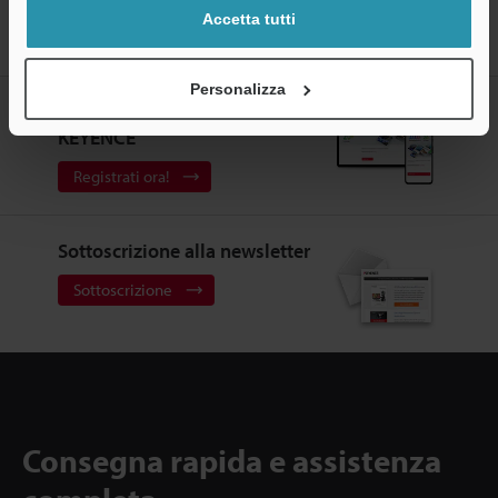
Home
Prodotti
Microscopi
Microscopi digitali
Accetta tutti
Microscopio digitale
Modelli
Attacco illuminazione variabile per
VH-Z150
Personalizza
CREA IL TUO ACCOUNT
KEYENCE
Registrati ora!
Sottoscrizione alla newsletter
Sottoscrizione
Consegna rapida e assistenza