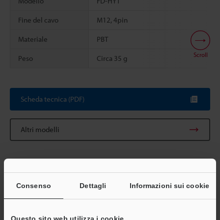
Modello
FD-HY1
Fine del cavo
M12, 4pin
Materiale
PBT
Scroll
Peso
Circa 35 g
Scheda tecnica (PDF)
Altri modelli
Consenso
Dettagli
Informazioni sui cookie
Scarica catalogo
Questo sito web utilizza i cookie