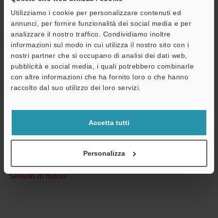
Utilizziamo i cookie per personalizzare contenuti ed
annunci, per fornire funzionalità dei social media e per
Guide tecniche
analizzare il nostro traffico. Condividiamo inoltre
Scheda tecnica (PDF)
informazioni sul modo in cui utilizza il nostro sito con i
nostri partner che si occupano di analisi dei dati web,
CAD / CAE
pubblicità e social media, i quali potrebbero combinarle
con altre informazioni che ha fornito loro o che hanno
Manuali
A
raccolto dal suo utilizzo dei loro servizi.
Assistenza
Software
Consulenza
Accetta tutti
Chiedi dimostrazione
Personalizza
Unità di prova gratuita
Sensori di flusso