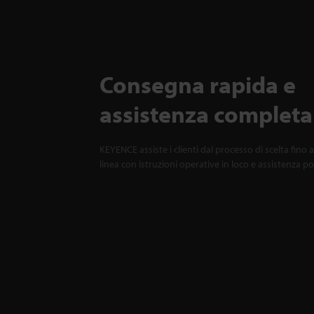
Consegna rapida e
assistenza completa
KEYENCE assiste i clienti dal processo di scelta fino a
linea con istruzioni operative in loco e assistenza p