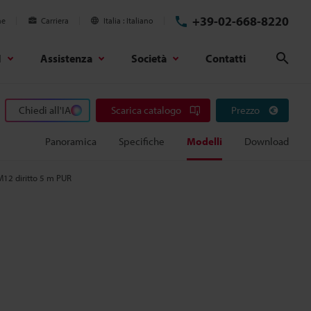
+39-02-668-8220
ne
Carriera
Italia
Italiano
d
Assistenza
Società
Contatti
Cerc
Chiedi all'IA
Scarica catalogo
Prezzo
Panoramica
Specifiche
Modelli
Download
12 diritto 5 m PUR