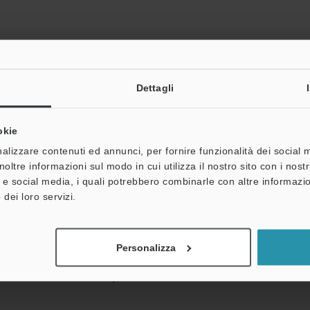
Dettagli
Scarica catalogo
okie
alizzare contenuti ed annunci, per fornire funzionalità dei social 
noltre informazioni sul modo in cui utilizza il nostro sito con i nos
à e social media, i quali potrebbero combinarle con altre informazio
 dei loro servizi.
he
Scheda tecnica (PDF)
CAD / CAE
M
nza:
Consulenza
Chiedi dimostrazione
Unit
Personalizza
Gamma di prodotti:
Sensori di flusso