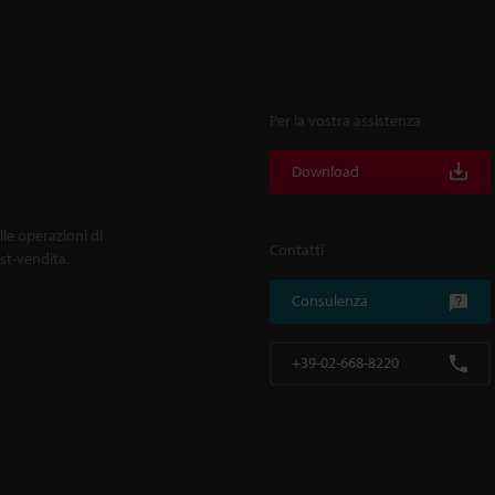
Per la vostra assistenza
Download
lle operazioni di
Contatti
ost-vendita.
Consulenza
+39-02-668-8220