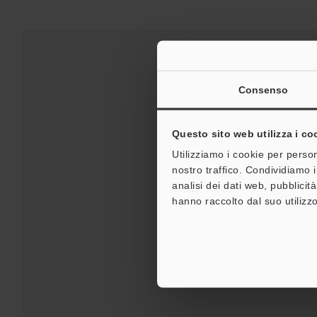
Consenso
Questo sito web utilizza i co
Utilizziamo i cookie per person
nostro traffico. Condividiamo i
analisi dei dati web, pubblicit
hanno raccolto dal suo utilizzo
Download:
Guide tecnic
Per la vostra assiste