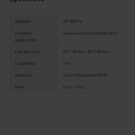
Modello
OP-88076
prodotto
Sensore con connettore M12
applicabile
Fine del cavo
M12 diritto - M12 diritto
Lunghezza
5 m
Materiale
Cavo: Poliuretano (PUR)
Peso
Circa 170 g