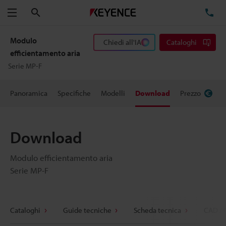
Cerca
TE
Menu
Modulo
Chiedi all'IA
Cataloghi
efficientamento aria
Serie MP-F
Panoramica
Specifiche
Modelli
Download
Prezzo
Download
Modulo efficientamento aria
Serie MP-F
Cataloghi
Guide tecniche
Scheda tecnica
CAD / 