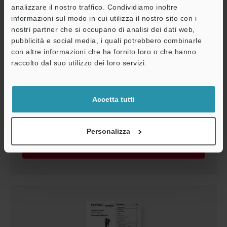
analizzare il nostro traffico. Condividiamo inoltre
informazioni sul modo in cui utilizza il nostro sito con i
nostri partner che si occupano di analisi dei dati web,
pubblicità e social media, i quali potrebbero combinarle
con altre informazioni che ha fornito loro o che hanno
A
raccolto dal suo utilizzo dei loro servizi.
Assistenza
Accetta tutti
Serie MP-F Manuale di Istruzioni
PDF
:
2.3MB
/
Italiano
Personalizza
Download