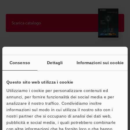
Scarica catalogo
Guide tecniche
Scheda tecnica (PDF)
Consenso
Dettagli
Informazioni sui cookie
CAD / CAE
Questo sito web utilizza i cookie
Manuali
Utilizziamo i cookie per personalizzare contenuti ed
Software
annunci, per fornire funzionalità dei social media e per
analizzare il nostro traffico. Condividiamo inoltre
Consulenza
informazioni sul modo in cui utilizza il nostro sito con i
nostri partner che si occupano di analisi dei dati web,
Chiedi dimostrazione
pubblicità e social media, i quali potrebbero combinarle
Unità di prova gratuita
con altre informazioni che ha fornito loro o che hanno