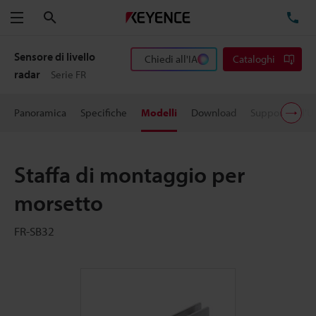
Cerca
TE
Menu
Sensore di livello
Chiedi all'IA
Cataloghi
radar
Serie FR
Panoramica
Specifiche
Modelli
Download
Supporto all'U
Staffa di montaggio per
morsetto
FR-SB32