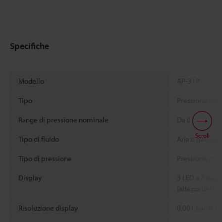
Specifiche
Modello
AP-31P
Tipo
Pressione neg
Range di pressione nominale
Da 0 a -1,013 
Scroll
Tipo di fluido
Aria o gas non 
Tipo di pressione
Pressione ma
Display
3 LED a 7 segme
(altezza dei ca
Risoluzione display
0,001 bar, 0,1