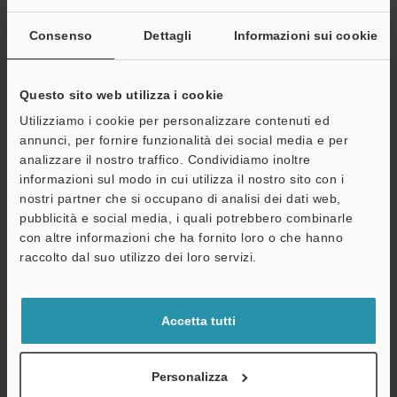
corrente
meno
Consenso
Dettagli
Informazioni sui cookie
Resistenza
Resistenza alla
500 kPa
ambientale
pressione
Questo sito web utilizza i cookie
Temperatura
Da 0 a +50 °C
ambiente
Utilizziamo i cookie per personalizzare contenuti ed
annunci, per fornire funzionalità dei social media e per
Umidità relativa
Da 35 a 85 % 
analizzare il nostro traffico. Condividiamo inoltre
informazioni sul modo in cui utilizza il nostro sito con i
Resistenza a
Da 10 a 55 Hz
nostri partner che si occupano di analisi dei dati web,
vibrazioni
ore in ciascuna
pubblicità e social media, i quali potrebbero combinarle
con altre informazioni che ha fornito loro o che hanno
Materiale
Custodia front
A
raccolto dal suo utilizzo dei loro servizi.
PET, Custodia 
Assistenza
Porta di press
cavo impermeab
Accetta tutti
Peso
Circa 120 g
Personalizza