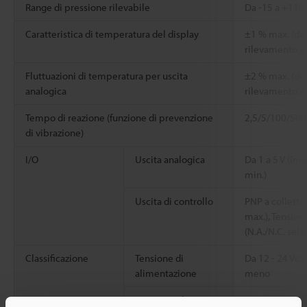
Range di pressione rilevabile
Da -15 a +110 
Caratteristica di temperatura del display
±1 % max. (del 
rilevamento a 
Fluttuazioni di temperatura per uscita
±2 % max. (del 
analogica
rilevamento a 
Tempo di reazione (funzione di prevenzione
2,5/5/100/500 
di vibrazione)
I/O
Uscita analogica
Da 1 a 5 V (im
min.)
Uscita di controllo
PNP a colletto
max.), Tensione
(N.A./N.C. sele
Classificazione
Tensione di
Da 12 - 24 Vc.
alimentazione
meno
Consumo di
50 mA (a 24V)