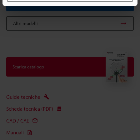
Scheda tecnica (PDF)
Altri modelli
Scarica catalogo
Guide tecniche
Scheda tecnica (PDF)
CAD / CAE
Manuali