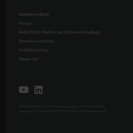
Modelli certificati
Privacy
RAEE/WEEE, Direttiva per Batterie e Imballaggi
Termini e condizioni
Condizioni d'uso
Mappa sito
KEYENCE ITALIA S.p.A. Codice fiscale e partita IVA 03932910965
Copyright (C) 2026 KEYENCE CORPORATION. All Rights Reserved.