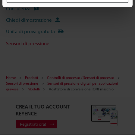
Consulenza
Chiedi dimostrazione
Unità di prova gratuita
Sensori di pressione
Home
Prodotti
Controlli di processo / Sensori di processo
Sensori di pressione
Sensori di pressione digitali per applicazioni
gravose
Modelli
Adattatore di conversione R3/8 maschio
CREA IL TUO ACCOUNT
KEYENCE
Registrati ora!