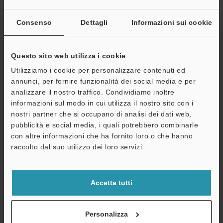
Altri modelli
Consenso
Dettagli
Informazioni sui cookie
Questo sito web utilizza i cookie
Utilizziamo i cookie per personalizzare contenuti ed
annunci, per fornire funzionalità dei social media e per
Scarica catalogo
analizzare il nostro traffico. Condividiamo inoltre
informazioni sul modo in cui utilizza il nostro sito con i
nostri partner che si occupano di analisi dei dati web,
pubblicità e social media, i quali potrebbero combinarle
con altre informazioni che ha fornito loro o che hanno
Guide tecniche
A
raccolto dal suo utilizzo dei loro servizi.
Assistenza
Scheda tecnica (PDF)
CAD / CAE
Accetta tutti
Manuali
Personalizza
Software