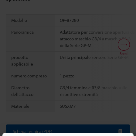
Modello
OP-87280
Panoramica
Adattatore per conversione apertura da
attacco maschio G3/4 a maschio R3/8
della Serie GP-M.
Scroll
prodotto
Unità principale sensore Serie GP-M
applicabile
numero compreso
1 pezzo
Diametro
G3/4 femmina e R3/8 maschio sulle
dell’attacco
rispettive estremità
Materiale
SUSXM7
Scheda tecnica (PDF)