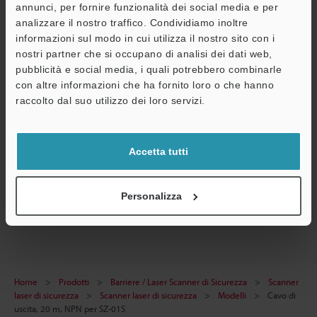
annunci, per fornire funzionalità dei social media e per
Guide tecniche
analizzare il nostro traffico. Condividiamo inoltre
Scheda tecnica (PDF)
informazioni sul modo in cui utilizza il nostro sito con i
nostri partner che si occupano di analisi dei dati web,
CAD / CAE
pubblicità e social media, i quali potrebbero combinarle
con altre informazioni che ha fornito loro o che hanno
Manuali
A
raccolto dal suo utilizzo dei loro servizi.
Assistenza
Software
Consulenza
Accetta tutti
Chiedi dimostrazione
Personalizza
Scanner laser di sicurezza
Home
Prodotti
Barriere / Laser Scanner di Sicurezza
Scanner
laser di sicurezza
Scanner laser di sicurezza
Modelli
Cavo di
uscita, 20 m, NPN per SZ-01S