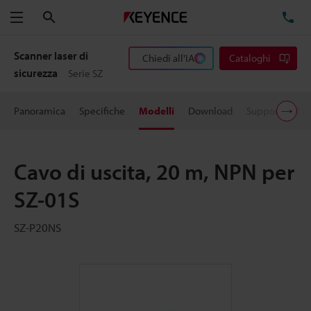
Cerca
TE
Menu
Scanner laser di
Chiedi all'IA
Cataloghi
sicurezza
Serie SZ
Panoramica
Specifiche
Modelli
Download
Supporto all'U
Cavo di uscita, 20 m, NPN per
SZ-01S
SZ-P20NS