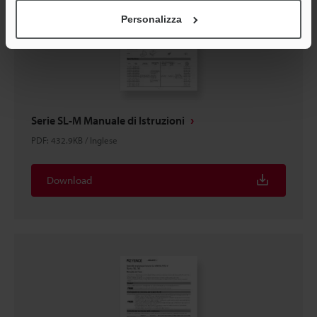
Personalizza
Serie SL-M Manuale di Istruzioni
PDF
:
432.9KB
/
Inglese
Download