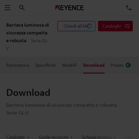
Cerca
TE
Menu
Barriera luminosa di
Chiedi all'IA
Cataloghi
sicurezza compatta
e robusta
Serie GL-
V
Panoramica
Specifiche
Modelli
Download
Prezzo
Download
Barriera luminosa di sicurezza compatta e robusta
Serie GL-V
Cataloghi
Guide tecniche
Scheda tecnica
CAD / 