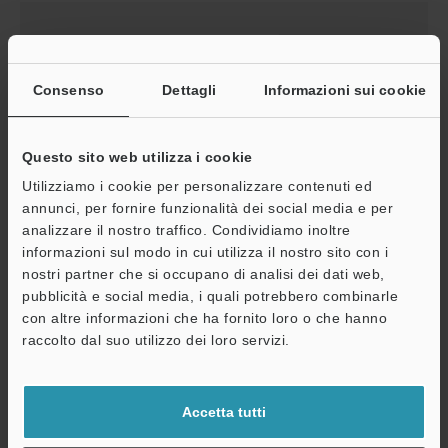
Consenso
Dettagli
Informazioni sui cookie
Questo sito web utilizza i cookie
Utilizziamo i cookie per personalizzare contenuti ed
annunci, per fornire funzionalità dei social media e per
Serie GL-V (Type 4) IO-Link Manuale di Istruzioni
analizzare il nostro traffico. Condividiamo inoltre
informazioni sul modo in cui utilizza il nostro sito con i
PDF
:
609.6KB
/
Inglese
nostri partner che si occupano di analisi dei dati web,
pubblicità e social media, i quali potrebbero combinarle
Download
con altre informazioni che ha fornito loro o che hanno
A
raccolto dal suo utilizzo dei loro servizi.
Assistenza
Accetta tutti