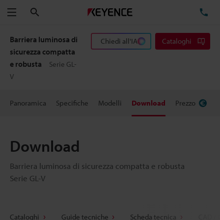
Cerca
TE
Menu
Barriera luminosa di
Chiedi all'IA
Cataloghi
sicurezza compatta
e robusta
Serie GL-
V
Panoramica
Specifiche
Modelli
Download
Prezzo
Download
Barriera luminosa di sicurezza compatta e robusta
Serie GL-V
Cataloghi
Guide tecniche
Scheda tecnica
CAD / 