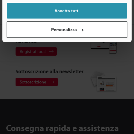
Home
Prodotti
Barriere / Laser Scanner di Sicurezza
Barriere
Accetta tutti
luminose di sicurezza
Barriera luminosa di sicurezza compatta e
robusta
Download
Personalizza
CREA IL TUO ACCOUNT
KEYENCE
Registrati ora!
Sottoscrizione alla newsletter
Sottoscrizione
Consegna rapida e assistenza