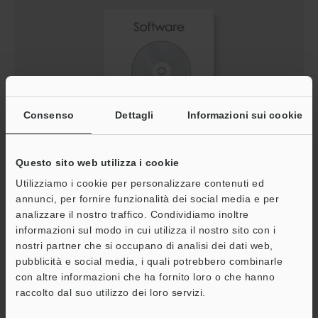
Consenso
Dettagli
Informazioni sui cookie
[GL-V Series] IO-Link Configuration File (IODD File)
Questo sito web utilizza i cookie
ZIP
:
97.7KB
[Ultimo aggiornamento] 2025-02-10
Utilizziamo i cookie per personalizzare contenuti ed
annunci, per fornire funzionalità dei social media e per
analizzare il nostro traffico. Condividiamo inoltre
Download
informazioni sul modo in cui utilizza il nostro sito con i
nostri partner che si occupano di analisi dei dati web,
pubblicità e social media, i quali potrebbero combinarle
con altre informazioni che ha fornito loro o che hanno
A
raccolto dal suo utilizzo dei loro servizi.
Assistenza