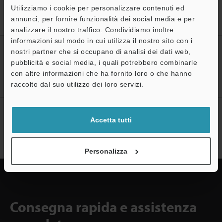
Home
Prodotti
Barriere / Laser Scanner di Sicurezza
Barriere
Utilizziamo i cookie per personalizzare contenuti ed
luminose di sicurezza
Barriera luminosa di sicurezza compatta e
annunci, per fornire funzionalità dei social media e per
robusta
Download
analizzare il nostro traffico. Condividiamo inoltre
informazioni sul modo in cui utilizza il nostro sito con i
CREA IL TUO ACCOUNT
nostri partner che si occupano di analisi dei dati web,
KEYENCE
pubblicità e social media, i quali potrebbero combinarle
con altre informazioni che ha fornito loro o che hanno
A
Registrati ora!
raccolto dal suo utilizzo dei loro servizi.
Assistenza
Sottoscrizione alla newsletter
Accetta tutti
Sottoscrizione
Personalizza
Consegna rapida e assistenza