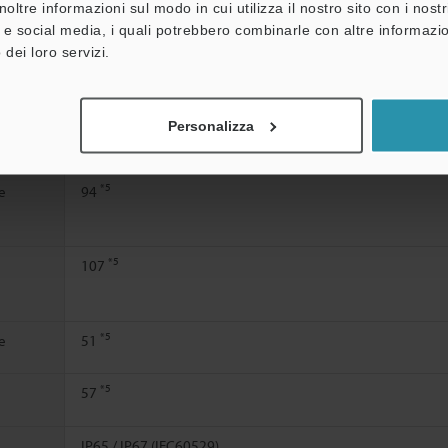
noltre informazioni sul modo in cui utilizza il nostro sito con i nos
à e social media, i quali potrebbero combinarle con altre informazio
*3
57,6
 dei loro servizi.
*4
→ON
73,9
Corrente di cortocircuito: Circa 3 mA
Personalizza
24 Vc.c. -20/+25% 10% ripple (P-P) o meno, classe 2
*5
e
94
*5
107
*5
e
51
*5
57
IP65 / IP67 (IEC60529)