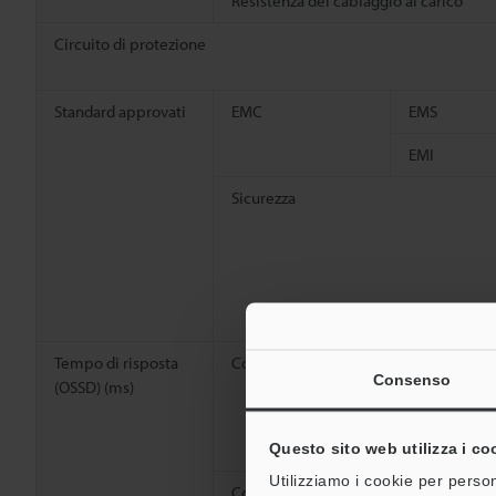
Resistenza del cablaggio al carico
Circuito di protezione
Standard approvati
EMC
EMS
EMI
Sicurezza
Tempo di risposta
Con il canale 0
ON→OFF
Consenso
(OSSD) (ms)
OFF→ON
Asincrono
Questo sito web utilizza i co
Utilizziamo i cookie per person
Con il canale A o B
ON→OFF