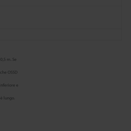
 0,5 m. Se
e che OSSD
inferiore e
 è lungo.