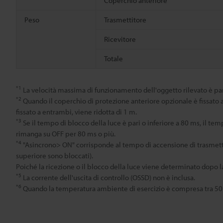
Coperchio anteriore
Peso
Trasmettitore
Ricevitore
Totale
*1
La velocità massima di funzionamento dell'oggetto rilevato è par
*2
Quando il coperchio di protezione anteriore opzionale è fissato al 
fissato a entrambi, viene ridotta di 1 m.
*3
Se il tempo di blocco della luce è pari o inferiore a 80 ms, il t
rimanga su OFF per 80 ms o più.
*4
"Asincrono> ON" corrisponde al tempo di accensione di trasmettitor
superiore sono bloccati).
Poiché la ricezione o il blocco della luce viene determinato dopo la
*5
La corrente dell'uscita di controllo (OSSD) non è inclusa.
*6
Quando la temperatura ambiente di esercizio è compresa tra 50 e 