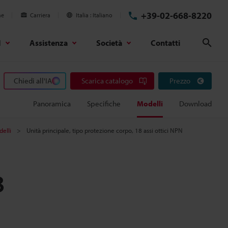
+39-02-668-8220
ne
Carriera
Italia
Italiano
d
Assistenza
Società
Contatti
Cerc
Chiedi all'IA
Scarica catalogo
Prezzo
Panoramica
Specifiche
Modelli
Download
elli
Unità principale, tipo protezione corpo, 18 assi ottici NPN
8