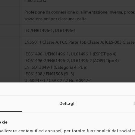
Fino a 2,5 Ω
Protezione da connessione di alimentazione inversa, protez
sovratensioni per ciascuna uscita
IEC/EN61496-1, UL61496-1
EN55011 Classe A, FCC Parte 15B Classe A, ICES-003 Classe
IEC61496-1/EN61496-1, UL61496-1 (ESPE Tipo 4)
IEC61496-2/EN61496-2, UL61496-2 (AOPD Tipo 4)
EN ISO13849-1 (Categoria 4, PL e)
IEC61508 / EN61508 (SIL3)
UL60947-1 / CSA C22.2 No. 60947-1
UL1998
4,6
Dettagli
*3
46,7
*4
→ON
52,9
okie
alizzare contenuti ed annunci, per fornire funzionalità dei social 
12,0