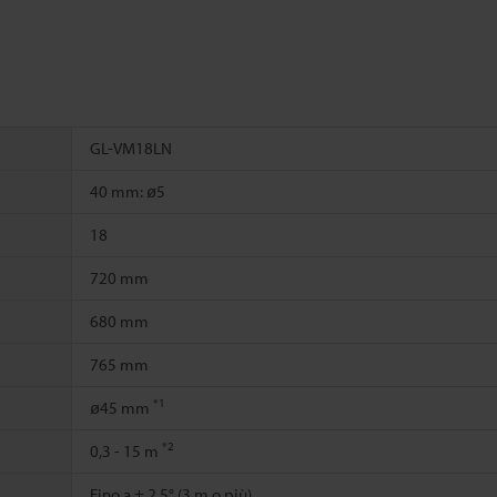
GL-VM18LN
40 mm: ø5
18
720 mm
680 mm
765 mm
*1
ø45 mm
*2
0,3 - 15 m
Fino a ± 2,5° (3 m o più)