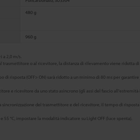
Policarbonato, SUS304
480 g
960 g
i a 2,0 m/s.
trasmettitore o al ricevitore, la distanza di rilevamento viene ridotta di
empo di risposta (OFF> ON) sarà ridotto a un minimo di 80 ms per garantir
e e ricevitore da uno stato asincrono (gli assi del fascio all'estremità 
 sincronizzazione del trasmettitore e del ricevitore, il tempo di risposta
55 °C, impostare la modalità indicatore su Light OFF (luce spenta).