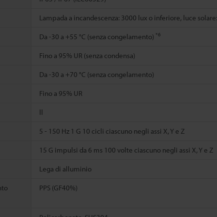
Lampada a incandescenza: 3000 lux o inferiore, luce solare:
*6
Da -30 a +55 °C (senza congelamento)
Fino a 95% UR (senza condensa)
Da -30 a +70 °C (senza congelamento)
Fino a 95% UR
ll
5 - 150 Hz 1 G 10 cicli ciascuno negli assi X, Y e Z
15 G impulsi da 6 ms 100 volte ciascuno negli assi X, Y e Z
Lega di alluminio
nto
PPS (GF40%)