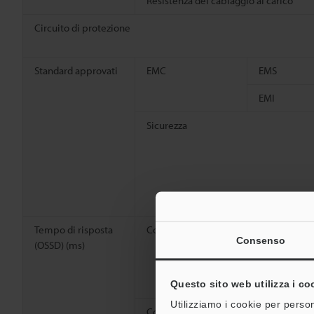
Resistenza del cablaggio al carico
Circuito di protezione
Standard approvati
EMC
EMS
EMI
Sicurezza
Tempo di risposta
Con il canale 0
ON→OFF
Consenso
(OSSD) (ms)
OFF→ON
Asincrono
Questo sito web utilizza i co
Utilizziamo i cookie per person
Con il canale A o B
ON→OFF