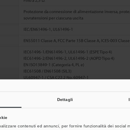
Fino a 2,5 Ω
Protezione da connessione di alimentazione inversa, protez
sovratensioni per ciascuna uscita
IEC/EN61496-1, UL61496-1
EN55011 Classe A, FCC Parte 15B Classe A, ICES-003 Classe
IEC61496-1/EN61496-1, UL61496-1 (ESPE Tipo 4)
IEC61496-2/EN61496-2, UL61496-2 (AOPD Tipo 4)
EN ISO13849-1 (Categoria 4, PL e)
IEC61508 / EN61508 (SIL3)
UL60947-1 / CSA C22.2 No. 60947-1
UL1998
4,8
Dettagli
*3
46,7
*4
→ON
53,2
okie
alizzare contenuti ed annunci, per fornire funzionalità dei social 
13,0