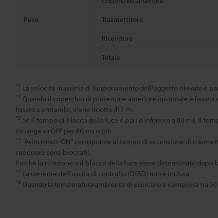
Coperchio anteriore
Peso
Trasmettitore
Ricevitore
Totale
*1
La velocità massima di funzionamento dell'oggetto rilevato è par
*2
Quando il coperchio di protezione anteriore opzionale è fissato al 
fissato a entrambi, viene ridotta di 1 m.
*3
Se il tempo di blocco della luce è pari o inferiore a 80 ms, il t
rimanga su OFF per 80 ms o più.
*4
"Asincrono> ON" corrisponde al tempo di accensione di trasmettitor
superiore sono bloccati).
Poiché la ricezione o il blocco della luce viene determinato dopo la
*5
La corrente dell'uscita di controllo (OSSD) non è inclusa.
*6
Quando la temperatura ambiente di esercizio è compresa tra 50 e 