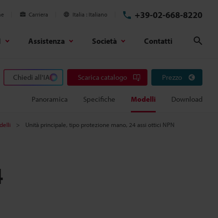
+39-02-668-8220
ne
Carriera
Italia
Italiano
d
Assistenza
Società
Contatti
Cerc
Chiedi all'IA
Scarica catalogo
Prezzo
Panoramica
Specifiche
Modelli
Download
elli
Unità principale, tipo protezione mano, 24 assi ottici NPN
4