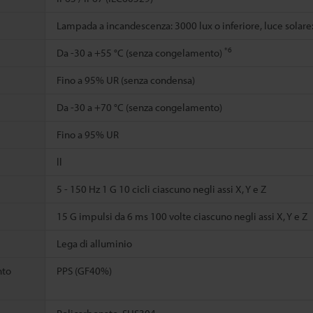
Lampada a incandescenza: 3000 lux o inferiore, luce solare:
*6
Da -30 a +55 °C (senza congelamento)
Fino a 95% UR (senza condensa)
Da -30 a +70 °C (senza congelamento)
Fino a 95% UR
ll
5 - 150 Hz 1 G 10 cicli ciascuno negli assi X, Y e Z
15 G impulsi da 6 ms 100 volte ciascuno negli assi X, Y e Z
Lega di alluminio
nto
PPS (GF40%)