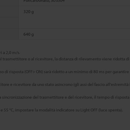
Policarbonato, SUS304
320 g
640 g
i a 2,0 m/s.
trasmettitore o al ricevitore, la distanza di rilevamento viene ridotta di
empo di risposta (OFF> ON) sarà ridotto a un minimo di 80 ms per garantir
e e ricevitore da uno stato asincrono (gli assi del fascio all'estremità 
 sincronizzazione del trasmettitore e del ricevitore, il tempo di risposta
55 °C, impostare la modalità indicatore su Light OFF (luce spenta).