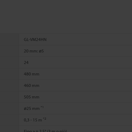
GL-VM24HN
20 mm: ø5
24
480 mm
460 mm
505 mm
*1
ø25 mm
*2
0,3 - 15 m
Fino a ± 2,5° (3 m o più)