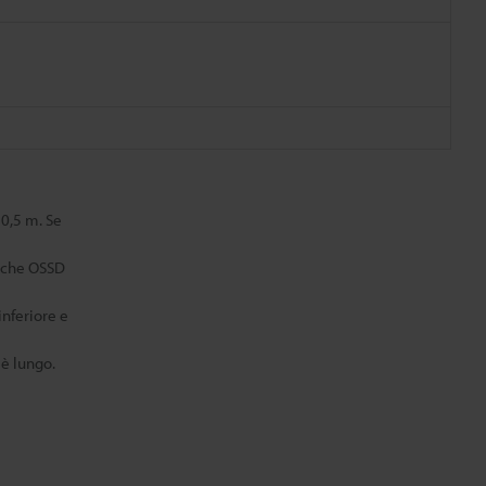
 0,5 m. Se
e che OSSD
inferiore e
 è lungo.