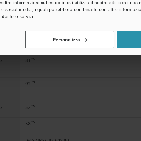
noltre informazioni sul modo in cui utilizza il nostro sito con i nos
à e social media, i quali potrebbero combinarle con altre informazio
*3
63,2
 dei loro servizi.
*4
→ON
80,9
Corrente di cortocircuito: Circa 3 mA
Personalizza
24 Vc.c. -20/+25% 10% ripple (P-P) o meno, classe 2
*5
e
81
*5
92
*5
e
52
*5
58
IP65 / IP67 (IEC60529)