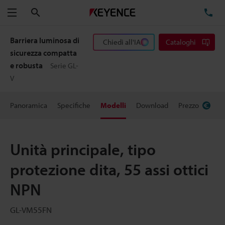
Cerca
TE
Menu
Barriera luminosa di
Chiedi all'IA
Cataloghi
sicurezza compatta
e robusta
Serie GL-
V
Panoramica
Specifiche
Modelli
Download
Prezzo
Unità principale, tipo
protezione dita, 55 assi ottici
NPN
GL-VM55FN