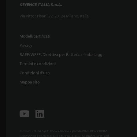
KEYENCE ITALIA S.p.A.
Via Vittor Pisani 22, 20124 Milano, Italia
Modelli certificati
Privacy
RAEE/WEEE, Direttiva per Batterie e Imballaggi
Termini e condizioni
Condizioni d'uso
Mappa sito
KEYENCE ITALIA S.p.A. Codice fiscale e partita IVA 03932910965
Copyright (C) 2026 KEYENCE CORPORATION. All Rights Reserved.