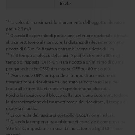
Totale
*1
La velocità massima di funzionamento dell'oggetto rilevato è
pari a 2,0 m/s.
*2
Quando il coperchio di protezione anteriore opzionale è fissato
al trasmettitore o al ricevitore, la distanza di rilevamento viene
ridotta di 0,5 m. Se fissato a entrambi, viene ridotta di 1 m.
*3
Se il tempo di blocco della luce è pari o inferiore a 80 ms, il
tempo di risposta (OFF> ON) sarà ridotto a un minimo di 80 ms
per garantire che OSSD rimanga su OFF per 80 ms o più.
*4
"Asincrono> ON" corrisponde al tempo di accensione di
trasmettitore e ricevitore da uno stato asincrono (gli assi del
fascio all'estremità inferiore e superiore sono bloccati).
Poiché la ricezione o il blocco della luce viene determinato dopo
la sincronizzazione del trasmettitore e del ricevitore, il tempo di
risposta è lungo.
*5
La corrente dell'uscita di controllo (OSSD) non è inclusa.
*6
Quando la temperatura ambiente di esercizio è compresa tra
50 e 55 °C, impostare la modalità indicatore su Light OFF (luce
spenta).