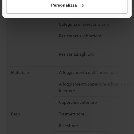
Temperatura di magazzinaggio
Personalizza
Umidità relativa di stoccaggio
Categoria di sovratensione
Resistenza a vibrazioni
Resistenza agli urti
Materiale
Alloggiamento unità principale
Alloggiamento superiore/alloggiament
inferiore
Coperchio anteriore
Peso
Trasmettitore
Ricevitore