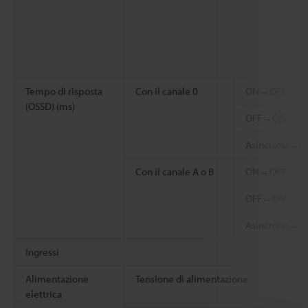
Tempo di risposta
Con il canale 0
ON→OFF
(OSSD) (ms)
OFF→ON
Asincrono→O
Con il canale A o B
ON→OFF
OFF→ON
Asincrono→O
Ingressi
Alimentazione
Tensione di alimentazione
elettrica