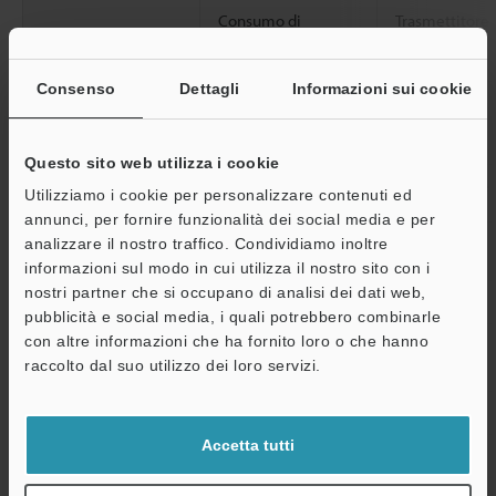
Consumo di
Trasmettitore
corrente (al
massimo) (mA)
Consenso
Dettagli
Informazioni sui cookie
Indicatore: Standard
Ricevitore
/ Eco / Controllo
esterno
Questo sito web utilizza i cookie
Consumo di
Trasmettitore
Utilizziamo i cookie per personalizzare contenuti ed
corrente (al
annunci, per fornire funzionalità dei social media e per
massimo) (mA)
Ricevitore
analizzare il nostro traffico. Condividiamo inoltre
Indicatore: OFF
informazioni sul modo in cui utilizza il nostro sito con i
nostri partner che si occupano di analisi dei dati web,
Resistenza
Grado di protezione
pubblicità e social media, i quali potrebbero combinarle
ambientale
con altre informazioni che ha fornito loro o che hanno
Luce ambiente
A
raccolto dal suo utilizzo dei loro servizi.
Assistenza
Temperatura dell'ambiente operativo
Accetta tutti
Umidità relativa operativa