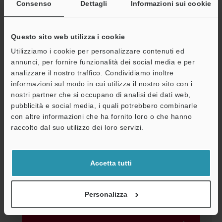
Consenso
Dettagli
Informazioni sui cookie
Download
Questo sito web utilizza i cookie
Utilizziamo i cookie per personalizzare contenuti ed
annunci, per fornire funzionalità dei social media e per
OP-51457 Coperchio di protezione anteriore con
lunghezza totale di 390 mm per SL-C
analizzare il nostro traffico. Condividiamo inoltre
A
informazioni sul modo in cui utilizza il nostro sito con i
2D-MICROCADAM
:
121.8KB
nostri partner che si occupano di analisi dei dati web,
Assistenza
pubblicità e social media, i quali potrebbero combinarle
Download
con altre informazioni che ha fornito loro o che hanno
raccolto dal suo utilizzo dei loro servizi.
Accetta tutti
OP-51457 Coperchio di protezione anteriore con
lunghezza totale di 390 mm per SL-C
Personalizza
3D-Parasolid
:
198.9KB