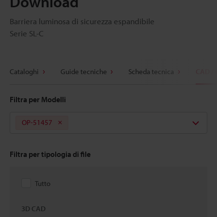
Download
Barriera luminosa di sicurezza espandibile
Serie SL-C
Cataloghi
Guide tecniche
Scheda tecnica
CAD /
Filtra per Modelli
OP-51457
Filtra per tipologia di file
Tutto
3D CAD