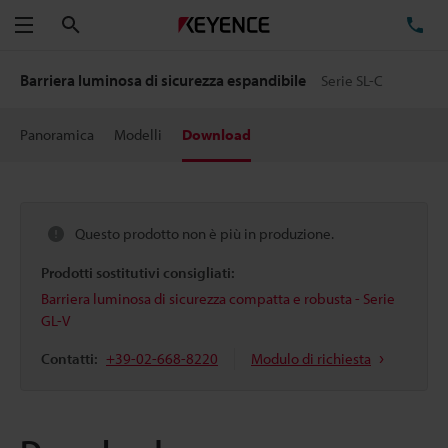
Cerca
TE
Menu
Barriera luminosa di sicurezza espandibile
Serie SL-C
Panoramica
Modelli
Download
Questo prodotto non è più in produzione.
Prodotti sostitutivi consigliati:
Barriera luminosa di sicurezza compatta e robusta - Serie
GL-V
Contatti:
+39-02-668-8220
Modulo di richiesta