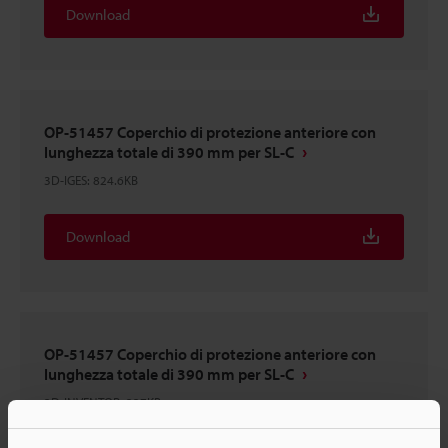
Download
OP-51457 Coperchio di protezione anteriore con
lunghezza totale di 390 mm per SL-C
3D-IGES
:
824.6KB
Download
OP-51457 Coperchio di protezione anteriore con
lunghezza totale di 390 mm per SL-C
3D-INVENTOR
:
337KB