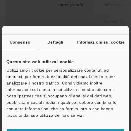
corrente (mA)
del centro è 
Quando l'indic
del centro è O
Consenso
Dettagli
Informazioni sui cookie
Resistenza
Classificazione involucro
ambientale
Categoria sovratensione
Questo sito web utilizza i cookie
Luce ambiente
Utilizziamo i cookie per personalizzare contenuti ed
annunci, per fornire funzionalità dei social media e per
analizzare il nostro traffico. Condividiamo inoltre
Temperatura ambiente operativo
informazioni sul modo in cui utilizza il nostro sito con i
Umidità relativa operativa
nostri partner che si occupano di analisi dei dati web,
pubblicità e social media, i quali potrebbero combinarle
Temperatura di magazzinaggio
con altre informazioni che ha fornito loro o che hanno
A
raccolto dal suo utilizzo dei loro servizi.
Umidità relativa di stoccaggio
Assistenza
Resistenza a vibrazioni