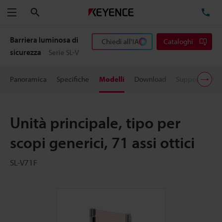
Cerca
TE
Menu
Barriera luminosa di
Chiedi all'IA
Cataloghi
sicurezza
Serie SL-V
Panoramica
Specifiche
Modelli
Download
Supporto all'U
Unità principale, tipo per
scopi generici, 71 assi ottici
SL-V71F