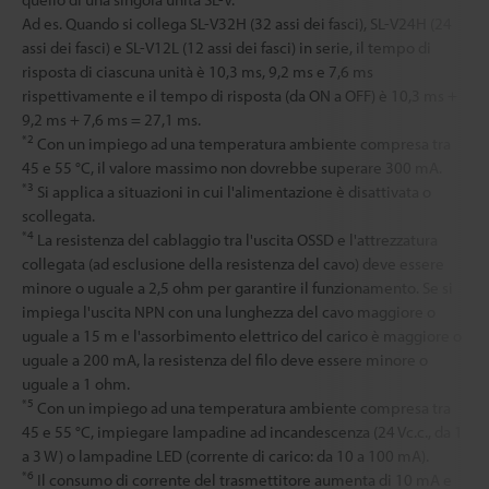
Ad es. Quando si collega SL-V32H (32 assi dei fasci), SL-V24H (24
assi dei fasci) e SL-V12L (12 assi dei fasci) in serie, il tempo di
risposta di ciascuna unità è 10,3 ms, 9,2 ms e 7,6 ms
rispettivamente e il tempo di risposta (da ON a OFF) è 10,3 ms +
9,2 ms + 7,6 ms = 27,1 ms.
*2
Con un impiego ad una temperatura ambiente compresa tra
45 e 55 °C, il valore massimo non dovrebbe superare 300 mA.
*3
Si applica a situazioni in cui l'alimentazione è disattivata o
scollegata.
*4
La resistenza del cablaggio tra l'uscita OSSD e l'attrezzatura
collegata (ad esclusione della resistenza del cavo) deve essere
minore o uguale a 2,5 ohm per garantire il funzionamento. Se si
impiega l'uscita NPN con una lunghezza del cavo maggiore o
uguale a 15 m e l'assorbimento elettrico del carico è maggiore o
uguale a 200 mA, la resistenza del filo deve essere minore o
uguale a 1 ohm.
*5
Con un impiego ad una temperatura ambiente compresa tra
45 e 55 °C, impiegare lampadine ad incandescenza (24 Vc.c., da 1
a 3 W) o lampadine LED (corrente di carico: da 10 a 100 mA).
*6
Il consumo di corrente del trasmettitore aumenta di 10 mA e