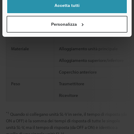
Accetta tutti
Resistenza agli urti
Personalizza
Materiale
Alloggiamento unità principale
Alloggiamento superiore/inferiore
Coperchio anteriore
Peso
Trasmettitore
Ricevitore
*1
Quando si collegano unità SL-V in serie, il tempo di risposta (da
ON a OFF) è la somma dei tempi di risposta di tutte le singole
unità SL-V, ma il tempo di risposta (da OFF a ON) è identico a
quello di una singola unità SL-V.