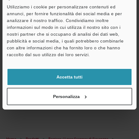
Utilizziamo i cookie per personalizzare contenuti ed
annunci, per fornire funzionalità dei social media e per
Scarica catalogo
analizzare il nostro traffico. Condividiamo inoltre
informazioni sul modo in cui utilizza il nostro sito con i
nostri partner che si occupano di analisi dei dati web,
pubblicità e social media, i quali potrebbero combinarle
Guide tecniche
con altre informazioni che ha fornito loro o che hanno
A
raccolto dal suo utilizzo dei loro servizi.
Scheda tecnica (PDF)
Assistenza
CAD / CAE
Accetta tutti
Manuali
Software
Personalizza
Interruttori di sicurezza
Home
Prodotti
Barriere / Laser Scanner di Sicurezza