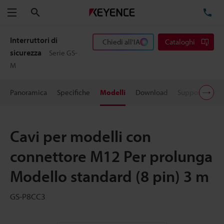
Cerca
TE
Menu
Interruttori di
Chiedi all'IA
Cataloghi
sicurezza
Serie GS-
M
Panoramica
Specifiche
Modelli
Download
Supporto all'U
Cavi per modelli con
connettore M12 Per prolunga
Modello standard (8 pin) 3 m
GS-P8CC3