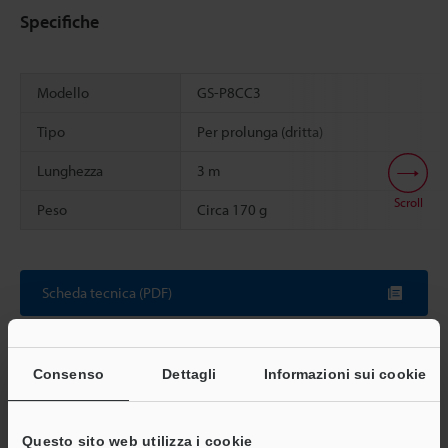
Specifiche
Modello
GS-P8CC3
Tipo
Per prolunga (dritta)
Lunghezza
3 m
Scroll
Peso
Circa 170 g
Scheda tecnica (PDF)
Altri modelli
Consenso
Dettagli
Informazioni sui cookie
Questo sito web utilizza i cookie