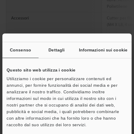
Polietilene
Accessori
Cutter per fibr
(M4 X L8, 4 uni
Peso
Circa 70 g
Consenso
Dettagli
Informazioni sui cookie
*1
Per dettagli sulla distanza di rilevamento, vedere il catalogo
degli amplificatore per fibra ottica.
*2
È disponibile anche un modello da 5 m. Contattare il più vicino
Questo sito web utilizza i cookie
ufficio vendite KEYENCE.
Utilizziamo i cookie per personalizzare contenuti ed
*3
L'oggetto minimo rilevabile è stato determinato alla distanza
annunci, per fornire funzionalità dei social media e per
di rilevamento e all'impostazione di sensibilita ottimali.
analizzare il nostro traffico. Condividiamo inoltre
informazioni sul modo in cui utilizza il nostro sito con i
nostri partner che si occupano di analisi dei dati web,
Scheda tecnica (PDF)
pubblicità e social media, i quali potrebbero combinarle
A
con altre informazioni che ha fornito loro o che hanno
Assistenza
raccolto dal suo utilizzo dei loro servizi.
Altri modelli