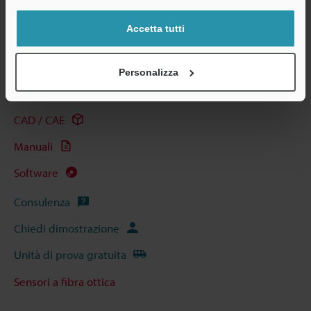
Accetta tutti
Guide tecniche
Personalizza
Scheda tecnica (PDF)
CAD / CAE
Manuali
Software
Consulenza
Chiedi dimostrazione
Unità di prova gratuita
Sensori a fibra ottica