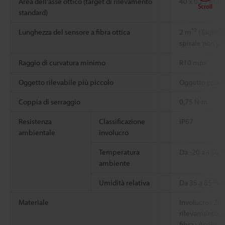
Area dell’asse ottico (target di rilevamento
40 x 0.25 mm
Scroll
standard)
*2
Lunghezza del sensore a fibra ottica
2 m
(Taglio l
spirale non po
Raggio di curvatura minimo
R10 mm
Oggetto rilevabile più piccolo
Oggetto opac
Coppia di serraggio
0,75 N∙m
Resistenza
Classificazione
IP67
ambientale
involucro
Temperatura
Da -20 a +50 
ambiente
Umidità relativa
Da 35 a 85 % 
Materiale
Involucro : Zin
rilevamento : 
fibra : Acrilico