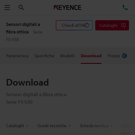
Cerca
TE
Menu
Sensori digitali a
Chiedi all'IA
Cataloghi
fibra ottica
Serie
FS-V30
Panoramica
Specifiche
Modelli
Download
Prezzo
Download
Sensori digitali a fibra ottica
Serie FS-V30
Cataloghi
Guide tecniche
Scheda tecnica
CAD /