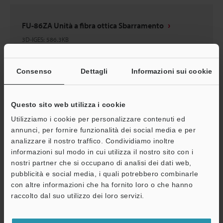
FU-86ZA Unità a fibra ottica Sbarramento
3D-IGES
:
586.3KB
Download
Consenso
Dettagli
Informazioni sui cookie
Questo sito web utilizza i cookie
Utilizziamo i cookie per personalizzare contenuti ed
FU-85ZA Unità a fibra ottica Riflettente
annunci, per fornire funzionalità dei social media e per
3D-INVENTOR
:
128KB
analizzare il nostro traffico. Condividiamo inoltre
informazioni sul modo in cui utilizza il nostro sito con i
nostri partner che si occupano di analisi dei dati web,
Download
pubblicità e social media, i quali potrebbero combinarle
con altre informazioni che ha fornito loro o che hanno
A
raccolto dal suo utilizzo dei loro servizi.
Assistenza