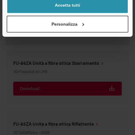
FU-85ZA Unità a fibra ottica Riflettente
Accetta tutti
3D-Parasolid
:
42.1KB
Personalizza
Download
FU-86ZA Unità a fibra ottica Sbarramento
3D-Parasolid
:
63.2KB
Download
FU-85ZA Unità a fibra ottica Riflettente
3D-SolidWorks
:
105KB