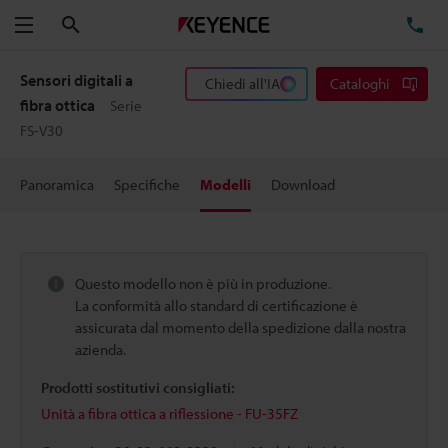
Cerca
TE
Menu
Sensori digitali a
Chiedi all'IA
Cataloghi
fibra ottica
Serie
FS-V30
Panoramica
Specifiche
Modelli
Download
Questo modello non è più in produzione.
La conformità allo standard di certificazione è
assicurata dal momento della spedizione dalla nostra
azienda.
Prodotti sostitutivi consigliati:
Unità a fibra ottica a riflessione - FU-35FZ