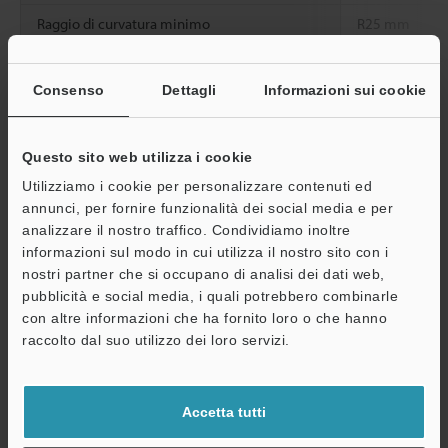
Raggio di curvatura minimo
R25 mm
Resistenza
Temperatura
Da -40 a +70 °
ambientale
ambiente
Consenso
Dettagli
Informazioni sui cookie
Peso
Circa 5 g
Questo sito web utilizza i cookie
Utilizziamo i cookie per personalizzare contenuti ed
Scheda tecnica (PDF)
annunci, per fornire funzionalità dei social media e per
analizzare il nostro traffico. Condividiamo inoltre
informazioni sul modo in cui utilizza il nostro sito con i
Altri modelli
A
nostri partner che si occupano di analisi dei dati web,
pubblicità e social media, i quali potrebbero combinarle
Assistenza
con altre informazioni che ha fornito loro o che hanno
raccolto dal suo utilizzo dei loro servizi.
Scarica catalogo
Accetta tutti