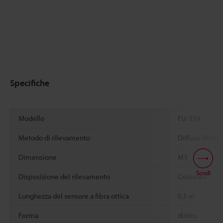
Specifiche
Modello
FU-35A
Metodo di rilevamento
Diffuso riflett
Dimensione
M3
Scroll
Disposizione del rilevamento
Coassiale
Lunghezza del sensore a fibra ottica
0,5 m
Forma
diritto