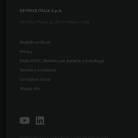
KEYENCE ITALIA S.p.A.
Via Vittor Pisani 22, 20124 Milano, Italia
Modelli certificati
Privacy
RAEE/WEEE, Direttiva per Batterie e Imballaggi
Termini e condizioni
Condizioni d'uso
Mappa sito
KEYENCE ITALIA S.p.A. Codice fiscale e partita IVA 03932910965