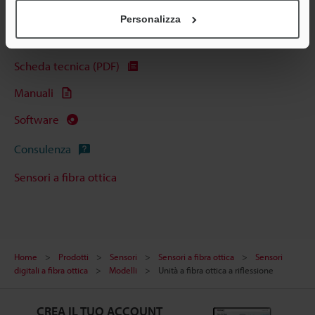
Personalizza
Guide tecniche
Scheda tecnica (PDF)
Manuali
Software
Consulenza
Sensori a fibra ottica
Home
Prodotti
Sensori
Sensori a fibra ottica
Sensori
digitali a fibra ottica
Modelli
Unità a fibra ottica a riflessione
CREA IL TUO ACCOUNT