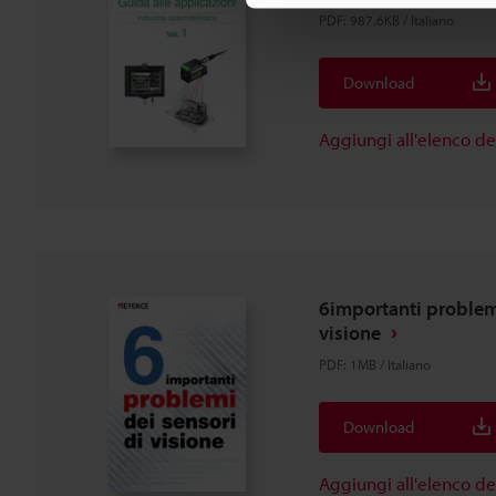
PDF
:
987.6KB
/
Italiano
Download
Aggiungi all'elenco d
6importanti problemi
visione
PDF
:
1MB
/
Italiano
Download
Aggiungi all'elenco d