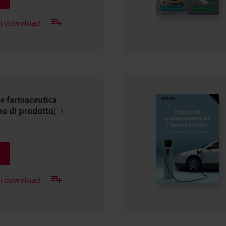
ei download
 e farmaceutica
po di prodotto]
ei download