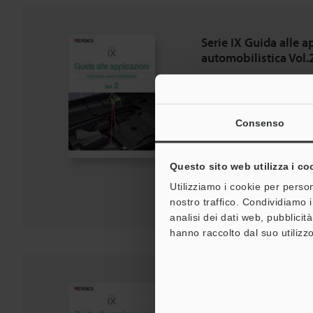
Serie IX Guida alle a
automobilistica Vol.
PDF
:
1.1MB
/
Italiano
Consenso
Download
Questo sito web utilizza i co
Aggiungi all'elenco d
Utilizziamo i cookie per person
nostro traffico. Condividiamo i
analisi dei dati web, pubblicit
hanno raccolto dal suo utilizzo
Serie IX Guida alle a
automobilistica Vol.