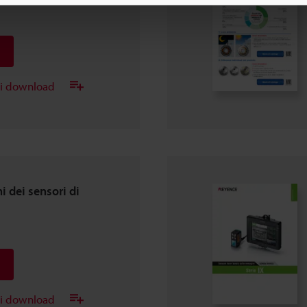
ei download
 dei sensori di
ei download