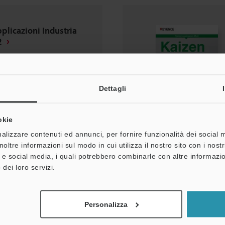
pplicazioni Industria
2
Dettagli
okie
ei download
alizzare contenuti ed annunci, per fornire funzionalità dei social 
noltre informazioni sul modo in cui utilizza il nostro sito con i nos
à e social media, i quali potrebbero combinarle con altre informazio
 dei loro servizi.
Personalizza
pplicazioni Industria
1