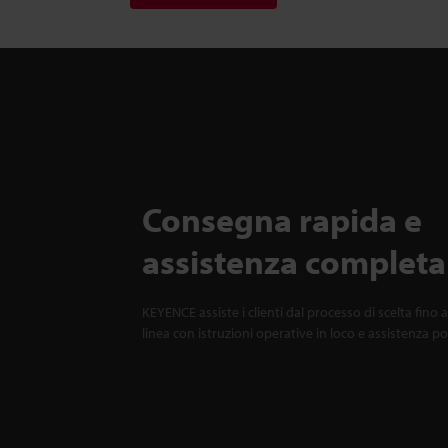
Consegna rapida e
assistenza completa
KEYENCE assiste i clienti dal processo di scelta fino a
linea con istruzioni operative in loco e assistenza p