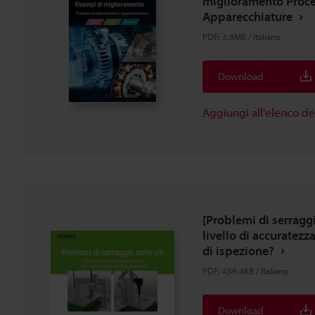
miglioramento Proces
Apparecchiature
PDF
:
3.8MB
/
Italiano
Download
Aggiungi all'elenco d
[Problemi di serraggio
livello di accuratez
di ispezione?
PDF
:
459.4KB
/
Italiano
Download