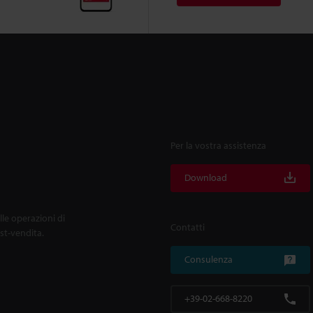
Per la vostra assistenza
Download
lle operazioni di
Contatti
ost-vendita.
Consulenza
+39-02-668-8220