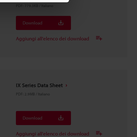
PDF
:
779.3KB
/
Italiano
Download
Aggiungi all'elenco dei download
IX Series Data Sheet
PDF
:
2.9MB
/
Italiano
Download
Aggiungi all'elenco dei download