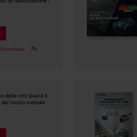
si di fabbricazione /
ei download
 delle viti] Qual è il
za del vostro metodo