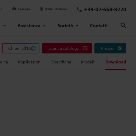
+39-02-668-8220
ne
Carriera
Italia
Italiano
d
Assistenza
Società
Contatti
Cerc
Chiedi all'IA
Scarica catalogo
Prezzo
mica
Applicazioni
Specifiche
Modelli
Download