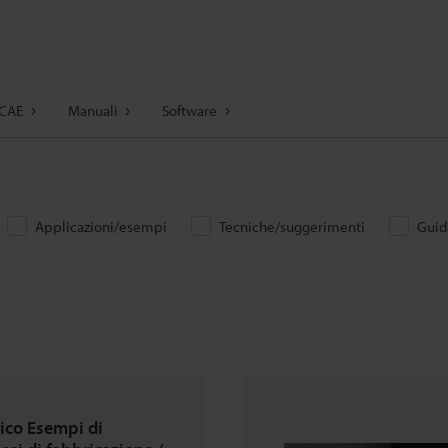
 CAE
Manuali
Software
Applicazioni/esempi
Tecniche/suggerimenti
Guida
ico Esempi di