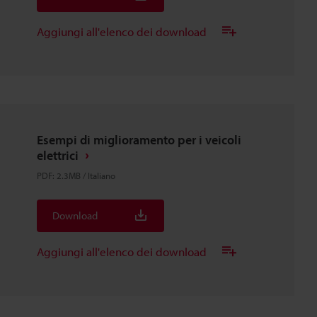
Aggiungi all'elenco dei download
Esempi di miglioramento per i veicoli
elettrici
PDF
:
2.3MB
/
Italiano
Download
Aggiungi all'elenco dei download