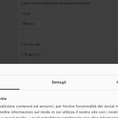
Laser semiconduttore infrarosso invisibile
15 µs
780 nm
―
1,0 mm dia.
*1
1 % del F.S.
2 µm (a 60 ms)/
15 µm (a 2 ms)/
*2
50 µm (a 0,15 ms)
Dettagli
ta bianca opaca
 100 mm (LB-12W: 40 mm) dalla parte della testina che emette il laser.
okie
alizzare contenuti ed annunci, per fornire funzionalità dei social 
noltre informazioni sul modo in cui utilizza il nostro sito con i nos
à e social media, i quali potrebbero combinarle con altre informazio