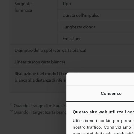
Sorgente
Tipo
luminosa
Durata dell’impulso
Lunghezza d’onda
Emissione
Diametro dello spot (con carta bianca)
Linearità (con carta bianca)
Risoluzione (nel modo LO con carta
bianca alla distanza di riferimento.)
Consenso
*1
Quando il range di misura é 80 mm (LB-12W: 20 mm). Target: car
*2
Quando il target (carta bianca) viene misurato ad una distanza di
Questo sito web utilizza i co
Utilizziamo i cookie per person
nostro traffico. Condividiamo i
analisi dei dati web, pubblicit