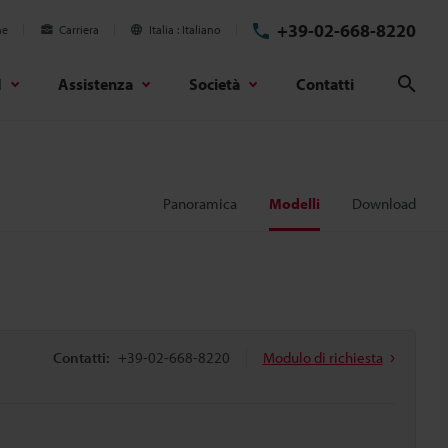
+39-02-668-8220
ne
Carriera
Italia
Italiano
d
Assistenza
Società
Contatti
Cerc
Panoramica
Modelli
Download
Contatti:
+39-02-668-8220
Modulo di richiesta