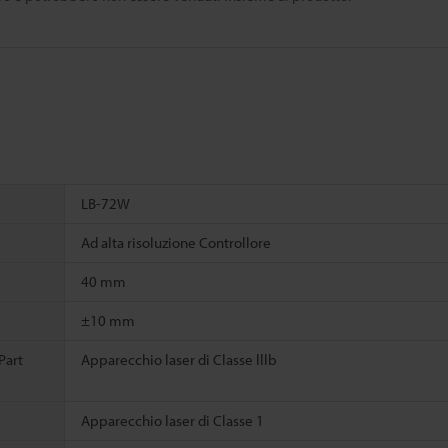
LB-72W
Ad alta risoluzione Controllore
40 mm
±10 mm
Part
Apparecchio laser di Classe lllb
Apparecchio laser di Classe 1