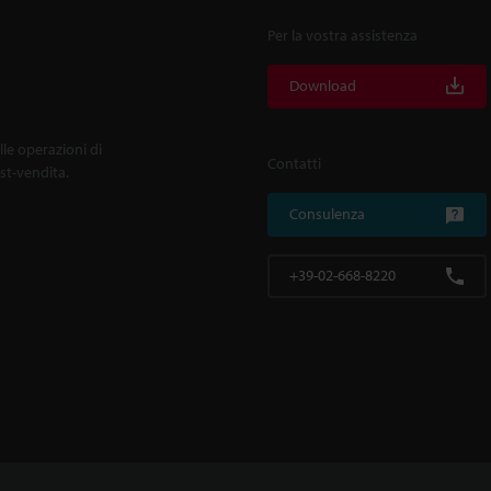
Per la vostra assistenza
Download
lle operazioni di
Contatti
ost-vendita.
Consulenza
+39-02-668-8220