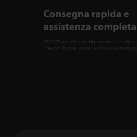
Consegna rapida e
assistenza completa
KEYENCE assiste i clienti dal processo di scelta fino a
linea con istruzioni operative in loco e assistenza p