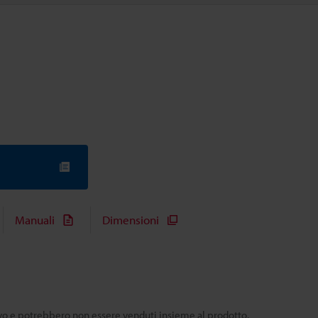
Manuali
Dimensioni
tivo e potrebbero non essere venduti insieme al prodotto.