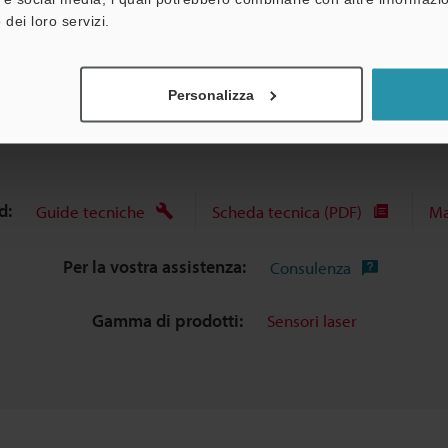
 dei loro servizi.
Scheda tecnica (PDF)
Altri modelli
Personalizza
d:
Guide tecniche
Scheda tecnica (PDF)
Ma
Per la vostra assistenza:
Consulenza
Gamma di prodotti:
Sensori laser