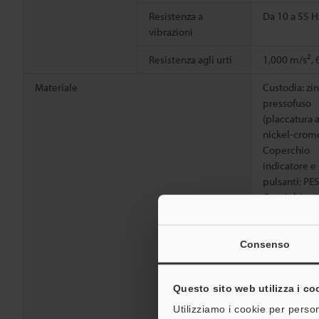
Resistenza a
Da 10 a 55 H
vibrazioni
2
Resistenza agli urti
1,000 m/s
,
Materiale
Custodia: zi
pressofuso
(placcatura a
nickel-cromo
Coperchio
indicatore e
pulsanti: PES
Copriobietti
display: PM
(specifiche 
rivestiment
Consenso
resistente ai 
Boccole dei 
Questo sito web utilizza i co
PBT,
Cavo: PVC
Utilizziamo i cookie per person