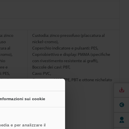
a: zinco
Custodia: zinco pressofuso (placcatura al
uso
nickel-cromo),
ura al
Coperchio indicatore e pulsanti: PES,
cromo),
Copriobiettivo e display: PMMA (specifiche
hio
con rivestimento resistente ai graffi),
ore e
Boccole dei cavi: PBT,
: PES,
Cavo: PVC,
iettivo e
Connettore M12: TPE, PBT e ottone nichelato
y: PMMA
iche con
mento
Informazioni sui cookie
te ai graffi),
 dei cavi:
PVC
media e per analizzare il