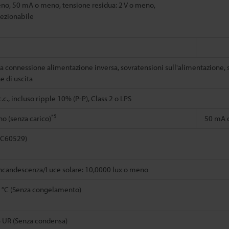
eno, 50 mA o meno, tensione residua: 2 V o meno,
lezionabile
a connessione alimentazione inversa, sovratensioni sull'alimentazione, s
e di uscita
.c., incluso ripple 10% (P-P), Class 2 o LPS
*5
o (senza carico)
50 mA o
IEC60529)
ncandescenza/Luce solare: 10,0000 lux o meno
5 °C (Senza congelamento)
% UR (Senza condensa)