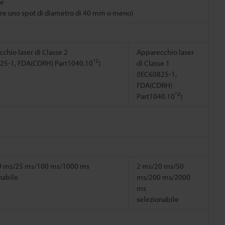
le
zare uno spot di diametro di 40 mm o meno)
chio laser di Classe 2
Apparecchio laser
*2
25-1, FDA(CDRH) Part1040.10
)
di Classe 1
(IEC60825-1,
FDA(CDRH)
*2
Part1040.10
)
0 ms/25 ms/100 ms/1000 ms
2 ms/20 ms/50
nabile
ms/200 ms/2000
ms
selezionabile