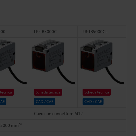
000
LR-TB5000C
LR-TB5000CL
tecnica
Scheda tecnica
Scheda tecnica
CAE
CAD / CAE
CAD / CAE
Cavo con connettore M12
*6
a 5000 mm