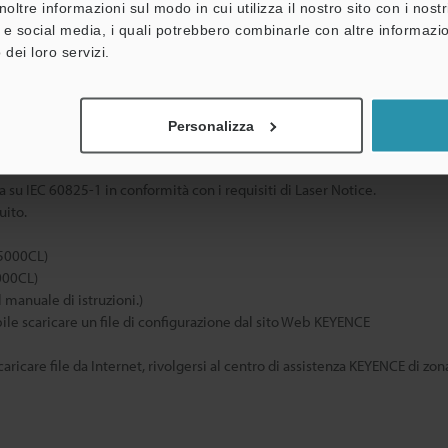
noltre informazioni sul modo in cui utilizza il nostro sito con i nos
truzioni,
Manuale di
Manuale
à e social media, i quali potrebbero combinarle con altre informazio
 avvertenza e spiegazione laser
istruzioni
etichet
 dei loro servizi.
(cavo
Circa 85 g
Circa 2
compre
Personalizza
a su IEC 60825-1 in conformità con i requisiti di Laser Notice.
uito.
B5000CL)
000CL)
 manuale di istruzioni.)
bile scaricare un file di configurazione dal sito Web KEYENCE
aricare file da Internet, rivolgersi al centro di assistenza KEYENCE di zon