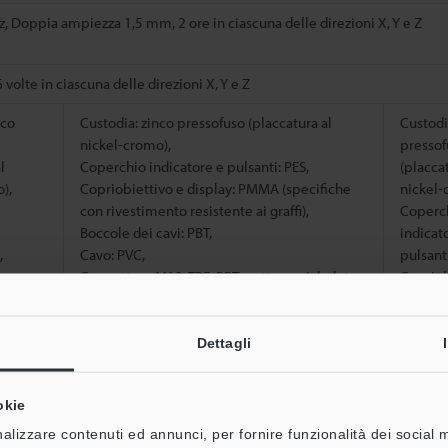
z, Doppia ampiezza 1,5 mm, 2 ore in ciascuna delle direzioni X, Y e Z
 6 volte in ciascuna delle direzioni X, Y e Z
nco
Custodia: zinco pressofuso (placcatura al
Custodi
nickel-cromo),
pressof
l
Coperchio indicatore e pulsanti: PES,
(placcat
),
Copriobiettivo e display: PMMA (specifiche
nickel-
con rivestimento resistente ai graffi),
Coperc
Boccole dei cavi: PBT,
indicat
,
Cavo: PVC,
pulsanti
vo e
Connettore M12: TPE, PBT e ottone nichelato
Copriob
MA
displa
con
(specif
o
rivesti
Dettagli
graffi),
resisten
cavi:
Boccole
okie
PBT,
Cavo: 
alizzare contenuti ed annunci, per fornire funzionalità dei social 