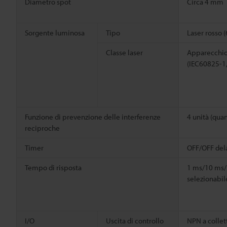
Diametro spot
Circa 4 mm
Sorgente luminosa
Tipo
Laser rosso 
Classe laser
Apparecchio 
(IEC60825-1
Funzione di prevenzione delle interferenze
4 unità (quan
reciproche
Timer
OFF/OFF del
Tempo di risposta
1 ms/10 ms
selezionabil
I/O
Uscita di controllo
NPN a collet