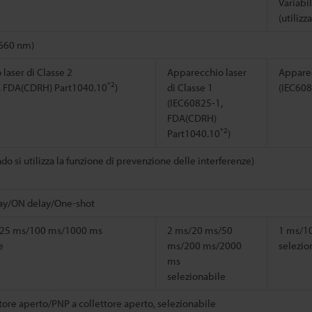
Variabi
(utiliz
(660 nm)
laser di Classe 2
Apparecchio laser
Apparec
*2
, FDA(CDRH) Part1040.10
)
di Classe 1
(IEC608
(IEC60825-1,
FDA(CDRH)
*2
Part1040.10
)
do si utilizza la funzione di prevenzione delle interferenze)
ay/ON delay/One-shot
/25 ms/100 ms/1000 ms
2 ms/20 ms/50
1 ms/1
e
ms/200 ms/2000
selezio
ms
selezionabile
tore aperto/PNP a collettore aperto, selezionabile