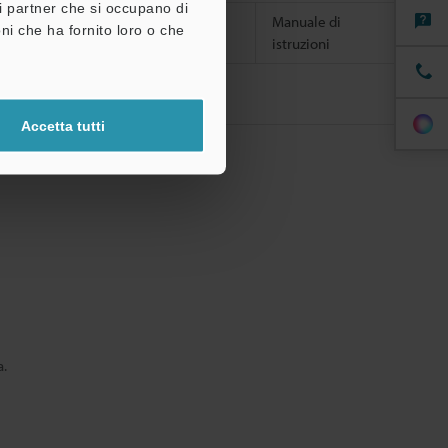
tri partner che si occupano di
 di istruzioni,
Manuale di
ni che ha fornito loro o che
te di avvertenza e spiegazione laser
istruzioni
00 g (cavo
Circa 160 g
so)
Accetta tutti
a.