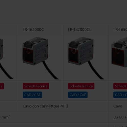
LR-TB2000C
LR-TB2000CL
LR-TB5
ca
Scheda tecnica
Scheda tecnica
Scheda 
CAD / CAE
CAD / CAE
CAD / 
Cavo con connettore M12
Cavo
*1
00 mm
Da 60 