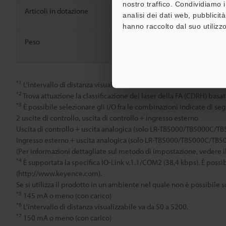
nostro traffico. Condividiamo i
Articoli in dotazione
Manuale di is
analisi dei dati web, pubblicit
etichette di
hanno raccolto dal suo utilizzo
Peso
Circa 125 g 
compreso)
*1
L'intervallo di distanza visualizzabile va da 50 a 2200.
*2
Trova attuazione la classificazione dei laser della FA (CDRH) basat
*3
È possibile selezionare gli I/O fra le combinazioni indicate di seg
2 uscite di controllo, uscita di controllo + ingresso esterno
Uscita di controllo + uscita analogica (solo LR-TB5000/TB5000C/T
Ingresso esterno + uscita analogica (solo LR-TB5000/TB5000C/TB5
(Per informazioni dettagliate sul metodo di impostazione, vedere il
*4
È supportata la specifica IO-Link v.1.1/COM2 (38,4 kbps). È possi
(http://www.keyence.com).
Se si utilizza il prodotto in un ambiente nel quale non è possibile sc
*5
145 mA o meno (con carico)
*6
L'intervallo di distanza visualizzabile va da 50 a 5200.
*7
150 mA o meno (con carico)