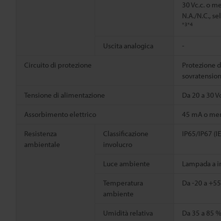
30 Vc.c. o m
N.A./N.C., se
*3
*4
Uscita analogica
-
Circuito di protezione
Protezione d
sovratension
Tensione di alimentazione
Da 20 a 30 Vc
Assorbimento elettrico
45 mA o men
Resistenza
Classificazione
IP65/IP67 (
ambientale
involucro
Luce ambiente
Lampada a i
Temperatura
Da -20 a +5
ambiente
Umidità relativa
Da 35 a 85 