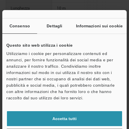
Lunghezza
10 m
Materiale
Cavo: Poliuretano (PUR)
Consenso
Dettagli
Informazioni sui cookie
Peso
Circa 310 g
Questo sito web utilizza i cookie
Utilizziamo i cookie per personalizzare contenuti ed
Scheda tecnica (PDF)
annunci, per fornire funzionalità dei social media e per
analizzare il nostro traffico. Condividiamo inoltre
Altri modelli
informazioni sul modo in cui utilizza il nostro sito con i
A
nostri partner che si occupano di analisi dei dati web,
pubblicità e social media, i quali potrebbero combinarle
Assistenza
con altre informazioni che ha fornito loro o che hanno
raccolto dal suo utilizzo dei loro servizi.
Scarica catalogo
Accetta tutti