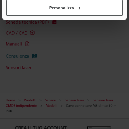
Personalizza
Guide tecniche
Scheda tecnica (PDF)
CAD / CAE
Manuali
Consulenza
Sensori laser
Home
Prodotti
Sensori
Sensori laser
Sensore laser
CMOS indipendente
Modelli
Cavo connettore M8 diritto 10 m
PUR
CREA IL TUO ACCOUNT