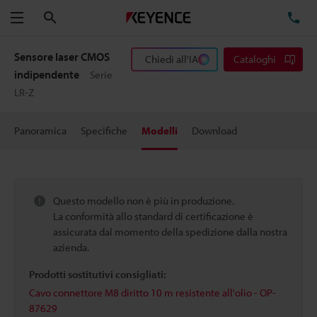
Cerca
TE
Menu
Sensore laser CMOS
Chiedi all'IA
Cataloghi
indipendente
Serie
LR-Z
Panoramica
Specifiche
Modelli
Download
Questo modello non è più in produzione.
La conformità allo standard di certificazione è
assicurata dal momento della spedizione dalla nostra
azienda.
Prodotti sostitutivi consigliati:
Cavo connettore M8 diritto 10 m resistente all'olio - OP-
87629