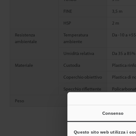
FINE
3,5 m
HSP
2 m
Resistenza
Temperatura
Da -10 a +5
ambientale
ambiente
Umidità relativa
Da 35 a 85%
Materiale
Custodia
Plastica rinf
Coperchio obiettivo
Plastica di 
Specchio riflettente
Policarbonat
Peso
Circa 65 g
Consenso
Questo sito web utilizza i co