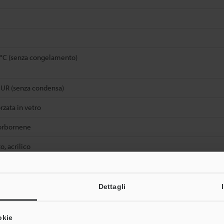
5°C (senza congelamento)
 UR (senza condensa)
orzata in vetro
norbornene
o, acrilico
Dettagli
okie
Scheda tecnica (PDF)
Altri modelli