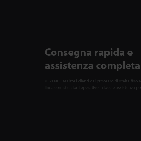
Consegna rapida e
assistenza completa
KEYENCE assiste i clienti dal processo di scelta fino a
linea con istruzioni operative in loco e assistenza p