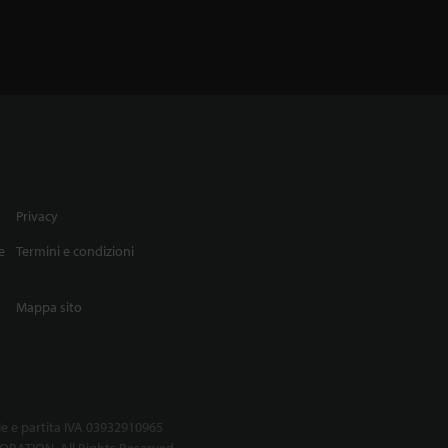
Privacy
e
Termini e condizioni
Mappa sito
le e partita IVA 03932910965
RATION. All Rights Reserved.