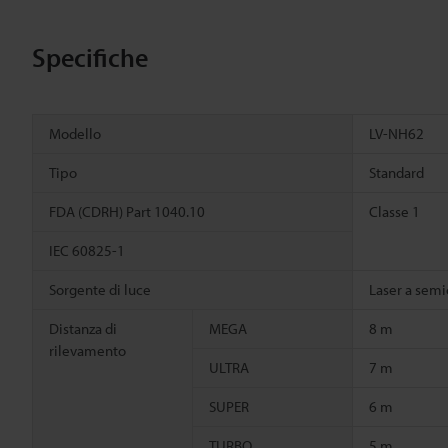
Specifiche
Modello
LV-NH62
Tipo
Standard
FDA (CDRH) Part 1040.10
Classe 1
IEC 60825-1
Sorgente di luce
Laser a semi
Distanza di
MEGA
8 m
rilevamento
ULTRA
7 m
SUPER
6 m
TURBO
5 m