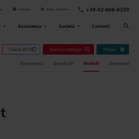
+39-02-668-8220
ne
Carriera
Italia
Italiano
d
Assistenza
Società
Contatti
Cerc
Chiedi all'IA
Scarica catalogo
Prezzo
Panoramica
Specifiche
Modelli
Download
t