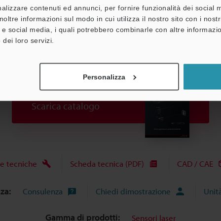
alizzare contenuti ed annunci, per fornire funzionalità dei social 
noltre informazioni sul modo in cui utilizza il nostro sito con i nos
à e social media, i quali potrebbero combinarle con altre informazio
 dei loro servizi.
Personalizza
Scarica catalogo
e tecniche
Scheda tecnica (PDF)
CAD / CAE
nza:
Consulenza
Chiedi dimostrazione
Unit
Gamma di prodotti:
Sensori laser