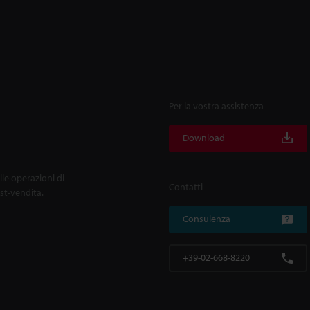
Per la vostra assistenza
Download
lle operazioni di
Contatti
ost-vendita.
Consulenza
+39-02-668-8220