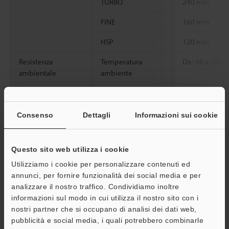
TURBO
240 mm
FINE
160 mm
HSP
120 mm
Resistenza
Temperatura
Da -10 a +50 
ambientale
ambiente
Materiale
Custodia
Plastica rinfor
Visualizzazione
Policarbonato
Consenso
Dettagli
Informazioni sui cookie
Coperchio obiettivo
Acrilico
Questo sito web utilizza i cookie
Peso
Circa 70 g
Utilizziamo i cookie per personalizzare contenuti ed
annunci, per fornire funzionalità dei social media e per
analizzare il nostro traffico. Condividiamo inoltre
Scheda tecnica (PDF)
informazioni sul modo in cui utilizza il nostro sito con i
nostri partner che si occupano di analisi dei dati web,
pubblicità e social media, i quali potrebbero combinarle
Altri modelli