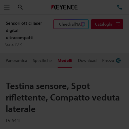
Cerca
TE
Menu
Sensori ottici laser
Chiedi all'IA
Cataloghi
digitali
ultracompatti
Serie LV-S
Panoramica
Specifiche
Modelli
Download
Prezzo
Testina sensore, Spot
riflettente, Compatto veduta
laterale
LV-S41L