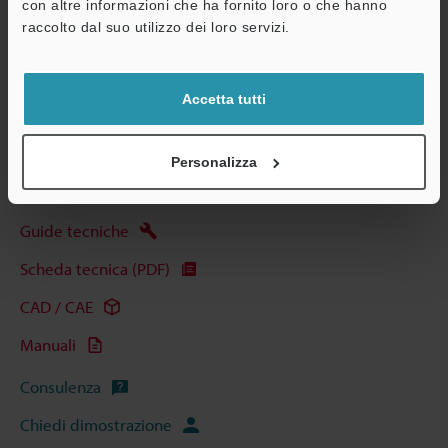
con altre informazioni che ha fornito loro o che hanno
A
raccolto dal suo utilizzo dei loro servizi.
Assistenza
Accetta tutti
Scarica catalogo
Personalizza
Guide tecniche
Scheda tecnica (PDF)
CAD / CAE
Manuali
Consulenza
Chiedi dimostrazione