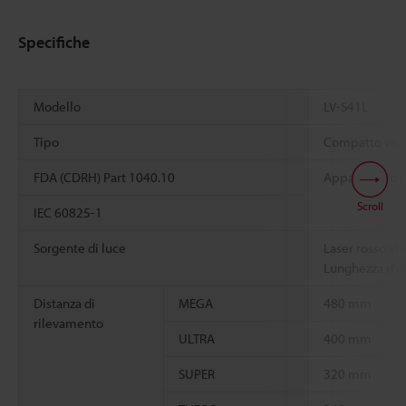
Specifiche
Modello
LV-S41L
Tipo
Compatto vedu
FDA (CDRH) Part 1040.10
Apparecchio La
Scroll
IEC 60825-1
Sorgente di luce
Laser rosso vi
Lunghezza d'o
Distanza di
MEGA
480 mm
rilevamento
ULTRA
400 mm
SUPER
320 mm