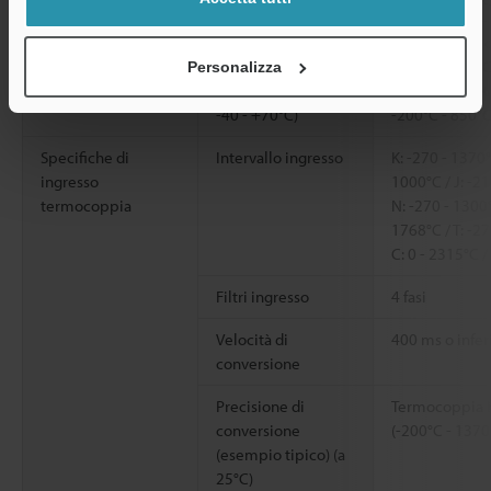
Precisione di
Pt100: 0,85% del
conversione
-200°C - 850°C
Personalizza
(esempio tipico) (a
Pt1000: 0,85% de
-40 - +70°C)
-200°C - 850°C
Specifiche di
Intervallo ingresso
K: -270 - 1370°
ingresso
1000°C / J: -2
termocoppia
N: -270 - 1300°
1768°C / T: -2
C: 0 - 2315°C /
Filtri ingresso
4 fasi
Velocità di
400 ms o infer
conversione
Precisione di
Termocoppia K:
conversione
(-200°C - 1370
(esempio tipico) (a
25°C)