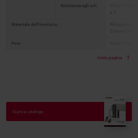
Resistenza agli urti
15 G/11 ms/3 v
e Z
Materiale dell'involucro
Alloggiament
Connettore: S
Peso
Circa 210 g
Inizio pagina
Scarica catalogo