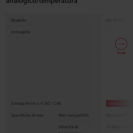
analogico/temperatura
Modello
NQ-EP4A
immagine
Scroll
Scheda tecnica / CAD / CAE
Scheda tecnica
Specifiche di rete
Reti compatibili
EtherNet/IP™
Velocità di
10 Mbps/100