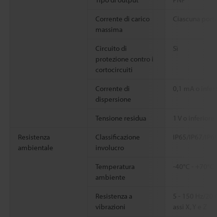
Corrente di carico
Ciascuna porta
massima
Circuito di
Sì
protezione contro i
cortocircuiti
Corrente di
0,1 mA o infer
dispersione
Tensione residua
1 V o inferiore
Resistenza
Classificazione
IP65/IP67/IP6
ambientale
involucro
Temperatura
-40°C - +70°C
ambiente
Resistenza a
5 - 150 Hz/20
vibrazioni
assi X, Y e Z