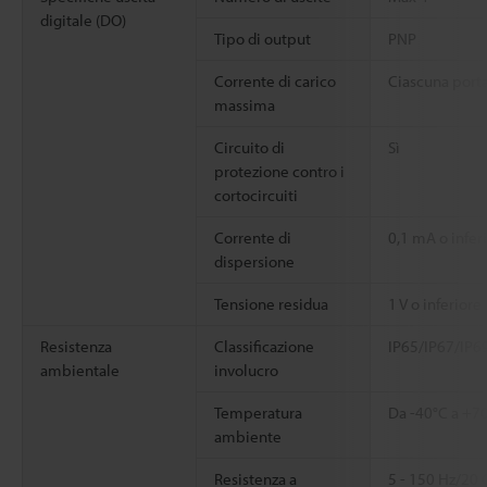
digitale (DO)
Tipo di output
PNP
Corrente di carico
Ciascuna porta
massima
Circuito di
Sì
protezione contro i
cortocircuiti
Corrente di
0,1 mA o infer
dispersione
Tensione residua
1 V o inferiore
Resistenza
Classificazione
IP65/IP67/IP6
ambientale
involucro
Temperatura
Da -40°C a +7
ambiente
Resistenza a
5 - 150 Hz/20 