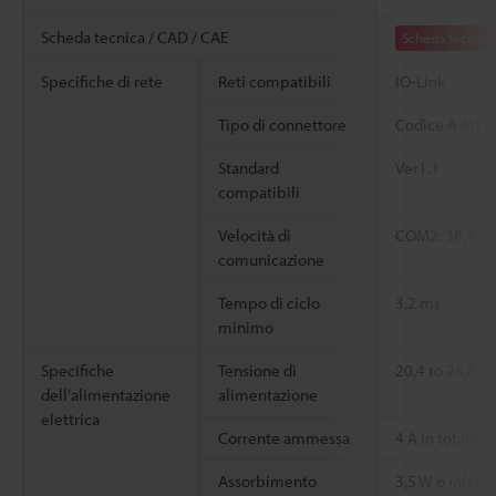
Scheda tecnica / CAD / CAE
Scheda tecnica
Specifiche di rete
Reti compatibili
IO-Link
Tipo di connettore
Codice A M12 
Standard
Ver1.1
compatibili
Velocità di
COM2: 38,4 k
comunicazione
Tempo di ciclo
3,2 ms
minimo
Specifiche
Tensione di
20,4 to 28,8 V
dell'alimentazione
alimentazione
elettrica
Corrente ammessa
4 A in totale
Assorbimento
3,5 W o inferi