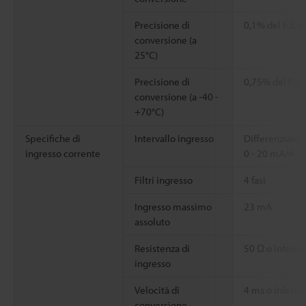
Precisione di
0,1% del F.S. o
conversione (a
25°C)
Precisione di
0,75% del F.S. 
conversione (a -40 -
+70°C)
Specifiche di
Intervallo ingresso
Differenziale/
ingresso corrente
0 - 20 mA/4 -
Filtri ingresso
4 fasi
Ingresso massimo
23 mA
assoluto
Resistenza di
50 Ω o inferio
ingresso
Velocità di
4 ms o inferio
conversione