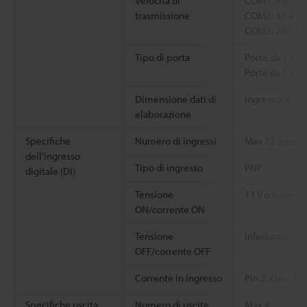
Velocità di
COM1: 4,8 kbp
trasmissione
COM2: 38,4 k
COM3: 230,4 
Tipo di porta
Porte da 1 a 4:
Porte da 5 a 8:
Dimensione dati di
Ingresso: max 
elaborazione
Specifiche
Numero di ingressi
Max 12 (quando 
dell'ingresso
Tipo di ingresso
PNP
digitale (DI)
Tensione
11 V o superio
ON/corrente ON
Tensione
Inferiore a 5 V
OFF/corrente OFF
Corrente in ingresso
Pin 2: circa 7 
Specifiche uscita
Numero di uscite
Max 4