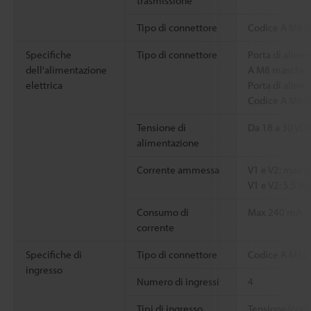
trasmissione
Tipo di connettore
Codice A M8 f
Specifiche
Tipo di connettore
Porta di alime
dell'alimentazione
A M8 maschio 
elettrica
Porta di alime
Codice A M8 f
Tensione di
Da 18 a 30 VD
alimentazione
Corrente ammessa
V1 e V2: max 4
V1 e V2: 5,5 A 
Consumo di
Max 240 mA
corrente
Specifiche di
Tipo di connettore
Codice A M12 
ingresso
Numero di ingressi
4
Tipi di ingresso
Tensione/corr