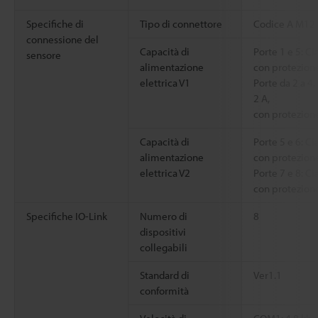
Specifiche di
Tipo di connettore
Codice A M12 
connessione del
Capacità di
Porte 1 e 5: C
sensore
alimentazione
con protezione
elettrica V1
Porte da 2 a 4,
2 A,
con protezione
Capacità di
Porte 5 e 6: C
alimentazione
con protezione
elettrica V2
Porte 7 e 8: C
con protezione
Specifiche IO-Link
Numero di
8
dispositivi
collegabili
Standard di
Ver1.1
conformità