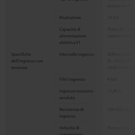
resistenza (R
Risoluzione
16 bit
Capacità di
Porte da 1 a 4:
alimentazione
contro i cortoc
elettrica V1
Specifiche
Intervallo ingresso
Differenziale/
dell'ingresso con
0 - 10 V/±10 V/
tensione
±500 mV/±10
Filtri ingresso
4 fasi
Ingresso massimo
11,85 V
assoluto
Resistenza di
100 kΩ o supe
ingresso
Velocità di
4 ms o inferio
conversione