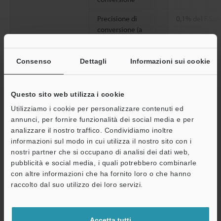
Precisione di
0,1% del F.S. o
conversione (a
25°C)
Precisione di
0,75% del F.S. 
Consenso
Dettagli
Informazioni sui cookie
conversione (a -40 -
+70°C)
Questo sito web utilizza i cookie
Termometro a
Intervallo ingresso
Pt100/Pt200/
Utilizziamo i cookie per personalizzare contenuti ed
resistenza (RTD)
Tipo di connessione
2 fili/3 fili/4 fili
annunci, per fornire funzionalità dei social media e per
Specifiche di
analizzare il nostro traffico. Condividiamo inoltre
ingresso
Filtri ingresso
4 fasi
informazioni sul modo in cui utilizza il nostro sito con i
nostri partner che si occupano di analisi dei dati web,
Velocità di
400 ms o infer
pubblicità e social media, i quali potrebbero combinarle
conversione
con altre informazioni che ha fornito loro o che hanno
A
raccolto dal suo utilizzo dei loro servizi.
Precisione di
Pt100: 0,2% del 
Assistenza
conversione
-200°C - 850°C
(esempio tipico) (a
Pt1000: 0,2% del
Accetta tutti
25°C)
-200°C - 850°C