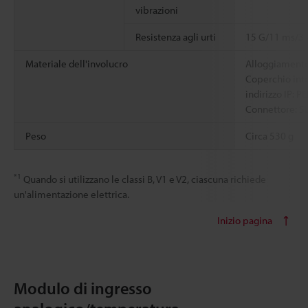
vibrazioni
Resistenza agli urti
15 G/11 ms/3 v
Materiale dell'involucro
Alloggiament
Coperchio int
indirizzo IP: PE
Connettore: S
Peso
Circa 530 g
*1
Quando si utilizzano le classi B, V1 e V2, ciascuna richiede
un'alimentazione elettrica.
Inizio pagina
Modulo di ingresso