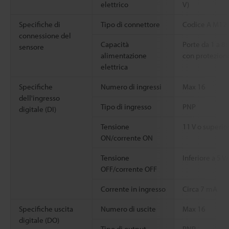
elettrico
V)
Specifiche di
Tipo di connettore
Codice A M12 
connessione del
Capacità
Porte da 1 a 8
sensore
alimentazione
con protezione
elettrica
Specifiche
Numero di ingressi
Max 16
dell'ingresso
Tipo di ingresso
PNP
digitale (DI)
Tensione
11 V o superio
ON/corrente ON
Tensione
Inferiore a 5 V
OFF/corrente OFF
Corrente in ingresso
Circa 7 mA
Specifiche uscita
Numero di uscite
Max 16
digitale (DO)
Tipo di output
PNP