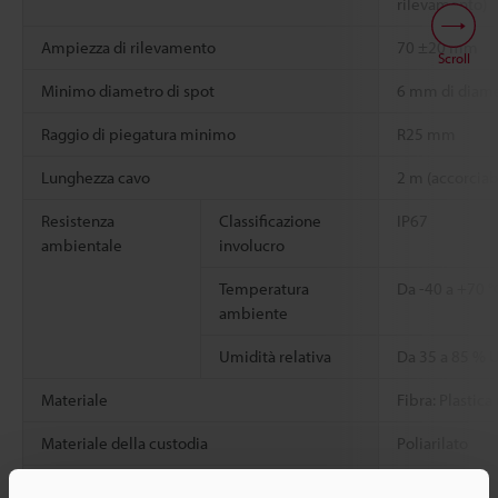
rilevamento)
Ampiezza di rilevamento
70 ±20 mm
Scroll
Minimo diametro di spot
6 mm di diam
Raggio di piegatura minimo
R25 mm
Lunghezza cavo
2 m (accorciab
Resistenza
Classificazione
IP67
ambientale
involucro
Temperatura
Da -40 a +70 
ambiente
Umidità relativa
Da 35 a 85 % 
Materiale
Fibra: Plastica
Materiale della custodia
Poliarilato
Peso
Circa 27 g