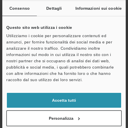
Consenso
Dettagli
Informazioni sui cookie
Scheda tecnica (PDF)
Questo sito web utilizza i cookie
Utilizziamo i cookie per personalizzare contenuti ed
Altri modelli
annunci, per fornire funzionalità dei social media e per
analizzare il nostro traffico. Condividiamo inoltre
informazioni sul modo in cui utilizza il nostro sito con i
nostri partner che si occupano di analisi dei dati web,
pubblicità e social media, i quali potrebbero combinarle
A
Guide tecniche
con altre informazioni che ha fornito loro o che hanno
Assistenza
raccolto dal suo utilizzo dei loro servizi.
Scheda tecnica (PDF)
CAD / CAE
Accetta tutti
Manuali
Software
Personalizza
Consulenza