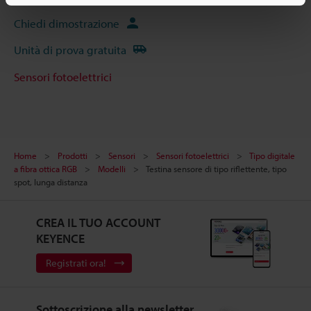
Chiedi dimostrazione
Unità di prova gratuita
Sensori fotoelettrici
Home
Prodotti
Sensori
Sensori fotoelettrici
Tipo digitale
a fibra ottica RGB
Modelli
Testina sensore di tipo riflettente, tipo
spot, lunga distanza
CREA IL TUO ACCOUNT
KEYENCE
Registrati ora!
Sottoscrizione alla newsletter