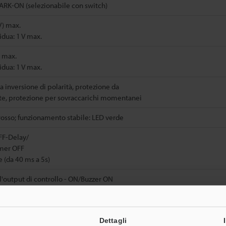
RK-ON (selezionabile con switch)
V) max.
idua: 1 V max.
) max.
idua: 1 V max.
a inversione di polarità, protezione da
e, protezione per sovraccarichi momentanei
osso; funzionamento stabile: LED verde
F-Delay/
mer OFF
e (da 40 ms a 5s)
l'output di controllo - ON/Buzzer ON
i allarme - ON/Buzzer OFF selezionabili
c.c. ±10 %, Ripple (P-P) 10 % o meno
Dettagli