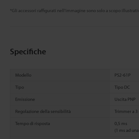
*Gli accessori raffigurati nell'immagine sono solo a scopo illustra
Specifiche
Modello
PS2-61P
Tipo
Tipo DC
Emissione
Uscita PNP
Regolazione della sensibilità
Trimmer a 3 
Tempo di risposta
0,5 ms
(1 ms ad una