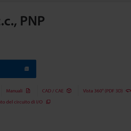
.c., PNP
Manuali
CAD / CAE
Vista 360° (PDF 3D)
 del circuito di I/O