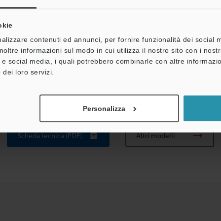
okie
0 °C (Senza congelamento)
alizzare contenuti ed annunci, per fornire funzionalità dei social 
noltre informazioni sul modo in cui utilizza il nostro sito con i nos
à e social media, i quali potrebbero combinarle con altre informazio
% UR (Senza condensa)
 dei loro servizi.
compreso un cavo da 2 m)
Personalizza
Scheda tecnica (PDF)
Altri modelli