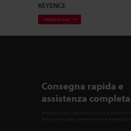
KEYENCE
Registrati ora!
Consegna rapida e
assistenza completa
KEYENCE assiste i clienti dal processo di scelta fino a
linea con istruzioni operative in loco e assistenza p