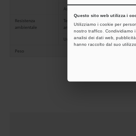
Assorbimento
45 mA max.
Questo sito web utilizza i co
Resistenza
Temperatura
Da -10 a +5
Utilizziamo i cookie per person
ambientale
ambiente
nostro traffico. Condividiamo i
analisi dei dati web, pubblicit
Umidità relativa
Da 35 a 85 
hanno raccolto dal suo utilizzo
Peso
Circa 65 g (