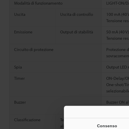
Modalità di funzionamento
LIGHT-ON/DA
Uscita
Uscita di controllo
100 mA (40 
Tensione res
Emissione
Output di stabilità
50 mA (40 V
Tensione res
Circuito di protezione
Protezione d
sovracoment
Spia
Output LED r
Timer
ON-Delay/OF
One-shot/Ti
selezionabil
Buzzer
Buzzer ON al
all'output d
Classificazione
Tensione di
Da 12 - 24 V
alimentazione
Consenso