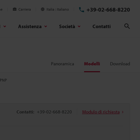
+39-02-668-8220
ne
Carriera
Italia
Italiano
d
Assistenza
Società
Contatti
Cerc
Panoramica
Modelli
Download
, PNP
Contatti:
+39-02-668-8220
Modulo di richiesta