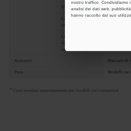
nostro traffico. Condividiamo i
Trimmer
Poliammide (P
analisi dei dati web, pubblicit
hanno raccolto dal suo utilizzo
Cavo (solo modelli
Polivinilclor
con cavo)
Connettore (tipo
―
connettore con solo
cavo)
Accessori
Manuale di i
Peso
Modelli con 
*1
Cavo venduto separatamente per modelli con connettore