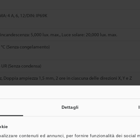
MA: 4 A, 6, 12/DIN: IP69K
ncandescenza: 5,000 lux. max., Luce solare: 20,000 lux. max.
5 °C (Senza congelamento)
% UR (Senza condensa)
z, Doppia ampiezza 1,5 mm, 2 ore in ciascuna delle direzioni X, Y e Z
 6 volte in ciascuna delle direzioni X, Y e Z
Dettagli
o in fibra di vetro
okie
PAR)
alizzare contenuti ed annunci, per fornire funzionalità dei social 