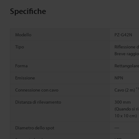
Specifiche
Modello
PZ-G42N
Tipo
Riflessione d
Breve raggio
Forma
Rettangolar
Emissione
NPN
*
Connessione con cavo
Cavo (2 m)
Distanza di rilevamento
300 mm
(Quando si r
10 x 10 cm)
Diametro dello spot
―