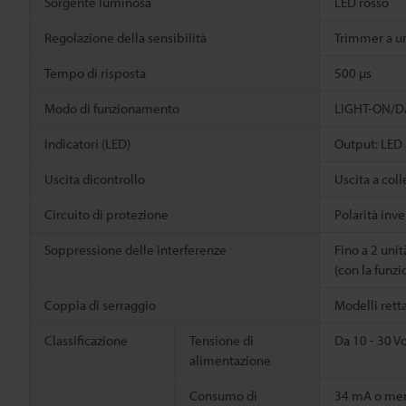
Sorgente luminosa
LED rosso
Regolazione della sensibilità
Trimmer a un
Tempo di risposta
500 µs
Modo di funzionamento
LIGHT-ON/DA
Indicatori (LED)
Output: LED 
Uscita dicontrollo
Uscita a col
Circuito di protezione
Polarità inv
Soppressione delle interferenze
Fino a 2 unit
(con la funz
Coppia di serraggio
Modelli rett
Classificazione
Tensione di
Da 10 - 30 V
alimentazione
Consumo di
34 mA o me