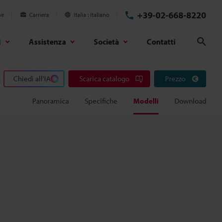
+39-02-668-8220
ne
Carriera
Italia
Italiano
d
Assistenza
Società
Contatti
Cerc
Chiedi all'IA
Scarica catalogo
Prezzo
Panoramica
Specifiche
Modelli
Download