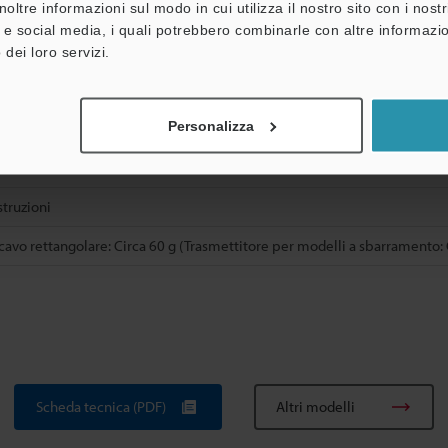
noltre informazioni sul modo in cui utilizza il nostro sito con i nos
A) rinforzata in fibra di vetro
à e social media, i quali potrebbero combinarle con altre informazio
 dei loro servizi.
uro (PVC)
Personalizza
struzioni
cavo rettangolare: Circa 60 g (Trasmettitore per modelli a sbarramento: 
Scheda tecnica (PDF)
Altri modelli