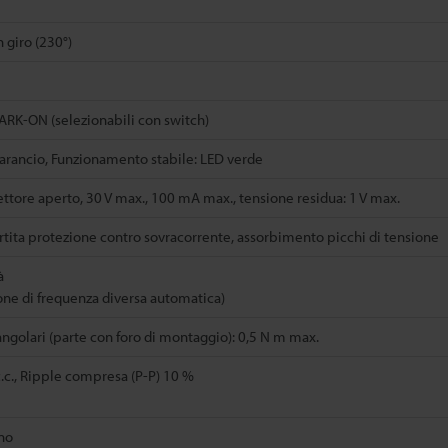
 giro (230°)
RK-ON (selezionabili con switch)
arancio, Funzionamento stabile: LED verde
lettore aperto, 30 V max., 100 mA max., tensione residua: 1 V max.
ertita protezione contro sovracorrente, assorbimento picchi di tensione
à
ione di frequenza diversa automatica)
angolari (parte con foro di montaggio): 0,5 N m max.
c.c., Ripple compresa (P-P) 10 %
no