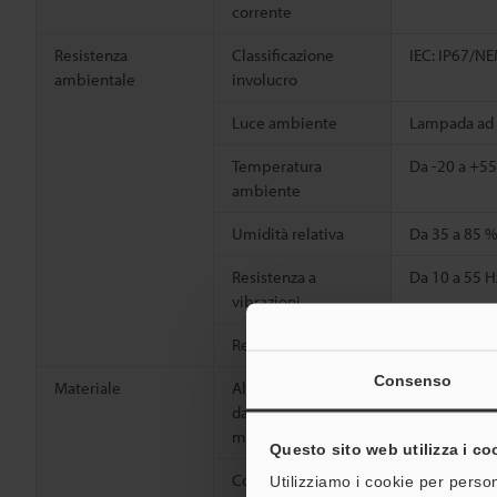
corrente
Resistenza
Classificazione
IEC: IP67/NE
ambientale
involucro
Luce ambiente
Lampada ad i
Temperatura
Da -20 a +5
ambiente
Umidità relativa
Da 35 a 85 
Resistenza a
Da 10 a 55 H
vibrazioni
2
Resistenza agli urti
1,000 m/s
,
Consenso
Materiale
Alloggiamento,
PBT rinforzat
dado M18 (solo
modelli filettati)
Questo sito web utilizza i co
Copriobiettivo
Poliarilato (
Utilizziamo i cookie per person