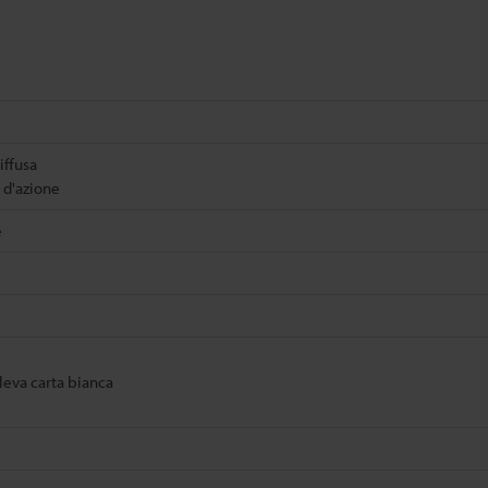
iffusa
 d'azione
e
1
ileva carta bianca