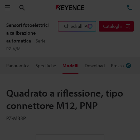
Cerca
TE
Menu
Sensori fotoelettrici
Chiedi all'IA
Cataloghi
a calibrazione
automatica
Serie
PZ-V/M
Panoramica
Specifiche
Modelli
Download
Prezzo
Quadrato a riflessione, tipo
connettore M12, PNP
PZ-M33P