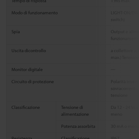
Tempo di risposta
1 ms max.
Modo di funzionamento
LIGHT-ON/DARK
switch)
Spia
Output e alime
funzionamento
Uscita dicontrollo
a collettore a
max.) Tensione
Monitor digitale
―
Circuito di protezione
Polarità inver
sovracorrente,
tensione
Classificazione
Tensione di
Da 12 - 24 Vc.
alimentazione
meno
Potenza assorbita
30 mA o men
Resistenza
Classificazione
IP67