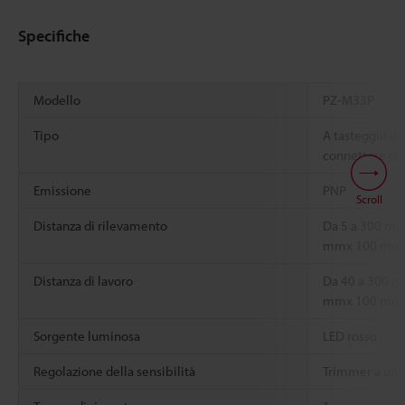
Specifiche
Modello
PZ-M33P
Tipo
A tasteggio di
connettore del
Emissione
PNP
Scroll
Distanza di rilevamento
Da 5 a 300 mm
mmx 100 mm
Distanza di lavoro
Da 40 a 300 m
mmx 100 mm
Sorgente luminosa
LED rosso
Regolazione della sensibilità
Trimmer a un g