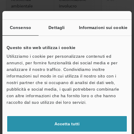
ambientale
involucro
Luce ambiente
Lampada ad in
max., Luce sol
Consenso
Dettagli
Informazioni sui cookie
Temperatura
Da -20 a +55 
ambiente
Questo sito web utilizza i cookie
Umidità relativa
Da 35 a 85 % 
Utilizziamo i cookie per personalizzare contenuti ed
annunci, per fornire funzionalità dei social media e per
Resistenza a
Da 10 a 55 Hz
analizzare il nostro traffico. Condividiamo inoltre
vibrazioni
ore in ciascuna
informazioni sul modo in cui utilizza il nostro sito con i
nostri partner che si occupano di analisi dei dati web,
2
Resistenza agli urti
1,000 m/s
, 6
pubblicità e social media, i quali potrebbero combinarle
direzioni X, Y e
con altre informazioni che ha fornito loro o che hanno
A
Materiale della custodia
Plastica rinforz
raccolto dal suo utilizzo dei loro servizi.
Assistenza
Peso
Circa 25 g
Accetta tutti
*1
La distanza di rilevamento viene ottenuta con la sensibilità