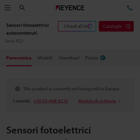
Cerca
TE
Menu
Sensori fotoelettrici
Chiedi all'IA
Cataloghi
autocontenuti
Serie PZ2
Panoramica
Modelli
Download
Prezzo
This product is currently not being sold in Europe.
Contatti:
+39-02-668-8220
Modulo di richiesta
Sensori fotoelettrici