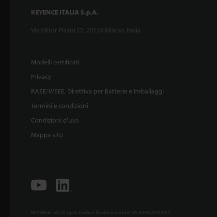
KEYENCE ITALIA S.p.A.
Via Vittor Pisani 22, 20124 Milano, Italia
Modelli certificati
Privacy
RAEE/WEEE, Direttiva per Batterie e Imballaggi
Termini e condizioni
Condizioni d'uso
Mappa sito
KEYENCE ITALIA S.p.A. Codice fiscale e partita IVA 03932910965