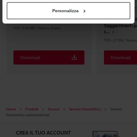
Personalizza
What is a sensor? Sensor Basics
VANTAGGI ECO
Suggerimenti p
PDF: 3.95MB / Italiano (Italia)
s...
PDF: 277KB / Italiano
Download
Download
Home
Prodotti
Sensori
Sensori fotoelettrici
Sensori
fotoelettrici autocontenuti
CREA IL TUO ACCOUNT