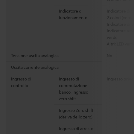
Indicatore di
Indicatore di v
funzionamento
2 colori (verde
Indicatore di 
Indicatore avv
verde
Altri: LED verd
Tensione uscita analogica
No
Uscita corrente analogica
Ingresso di
Ingresso di
Ingresso privo
controllo
commutazione
banco, ingresso
zero shift
Ingresso Zero shift
(deriva dello zero)
Ingresso di arresto