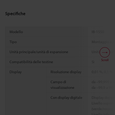
Specifiche
Modello
IB-1550
Tipo
Montaggio a p
Unità principale/unità di espansione
Unità di espa
Scroll
Compatibilità delle testine
Sì
Display
Risoluzione display
0,01 %, 0,1 %,
Campo di
da –99,999 a 9
visualizzazione
da –99,9 a 99,
Con display digitale
Display doppi
Livello superio
(verde/rosso)
Livello inferior