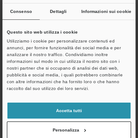
Umidità relativa
da 35 a 85 % R
Consenso
Dettagli
Informazioni sui cookie
Resistenza a
da 10 to 55 H
vibrazioni
ore per ciascun
Questo sito web utilizza i cookie
Materiale
Alloggiamento
Utilizziamo i cookie per personalizzare contenuti ed
frontale: polic
annunci, per fornire funzionalità dei social media e per
cavo: PVC
analizzare il nostro traffico. Condividiamo inoltre
Peso
Circa 165 g (in
informazioni sul modo in cui utilizza il nostro sito con i
nostri partner che si occupano di analisi dei dati web,
pubblicità e social media, i quali potrebbero combinarle
*1
I quattro fili di input esterno sono assegnati agli input
con altre informazioni che ha fornito loro o che hanno
A
desiderati.
raccolto dal suo utilizzo dei loro servizi.
Assistenza
Ingresso privo di voltaggio stimato: voltaggio ON, 2 V o meno,
corrente OFF 0,05 mA o meno.
Ingresso voltaggio stimato: Max. stima ingresso 30 V o meno,
Accetta tutti
voltaggio
ON 7,5 V o più e corrente OFF 0,05 mA o meno.
*2
Uscita del collettore aperto NPN stimato: max. 100 mA/ch (20
Personalizza
mA/ch quando