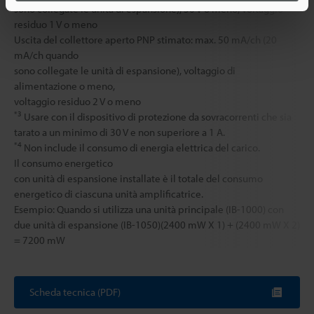
sono collegate le unità di espansione), 30 V o meno, voltaggio
residuo 1 V o meno
Uscita del collettore aperto PNP stimato: max. 50 mA/ch (20
mA/ch quando
sono collegate le unità di espansione), voltaggio di
alimentazione o meno,
voltaggio residuo 2 V o meno
*3
Usare con il dispositivo di protezione da sovracorrenti che sia
tarato a un minimo di 30 V e non superiore a 1 A.
*4
Non include il consumo di energia elettrica del carico.
Il consumo energetico
con unità di espansione installate è il totale del consumo
energetico di ciascuna unità amplificatrice.
Esempio: Quando si utilizza una unità principale (IB-1000) con
due unità di espansione (IB-1050)(2400 mW X 1) + (2400 mW X 2)
= 7200 mW
Scheda tecnica (PDF)