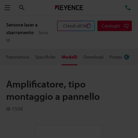
Cerca
TE
Menu
Sensore laser a
Chiedi all'IA
Cataloghi
sbarramento
Serie
IB
Panoramica
Specifiche
Modelli
Download
Prezzo
Amplificatore, tipo
montaggio a pannello
IB-1550