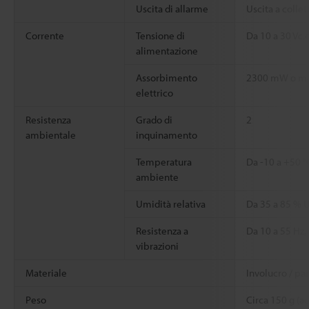
Uscita di allarme
Uscita a collet
Corrente
Tensione di
Da 10 a 30 Vc.c
alimentazione
Assorbimento
2300 mW o men
elettrico
Resistenza
Grado di
2
ambientale
inquinamento
Temperatura
Da -10 a +50 
ambiente
Umidità relativa
Da 35 a 85 % 
Resistenza a
Da 10 a 55 Hz,
vibrazioni
Materiale
Involucro / pa
Peso
Circa 150 g (a