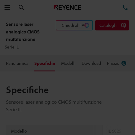
Cerca
TE
Menu
Sensore laser
Chiedi all'IA
Cataloghi
analogico CMOS
multifunzione
Serie IL
Panoramica
Specifiche
Modelli
Download
Prezzo
Specifiche
Sensore laser analogico CMOS multifunzione
Serie IL
Modello
IL-S025