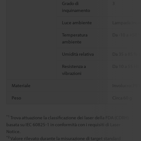
Grado di
3
inquinamento
Luce ambiente
Lampada incan
Temperatura
Da -10 a +50 
ambiente
Umidità relativa
Da 35 a 85 % 
Resistenza a
Da 10 a 55 Hz,
vibrazioni
Materiale
Involucro: PBT
Peso
Circa 60 g
*1
Trova attuazione la classificazione dei laser della FDA (CDRH)
basata su IEC 60825-1 in conformità con i requisiti di Laser
Notice.
*2
Valore rilevato durante la misurazione di target standard