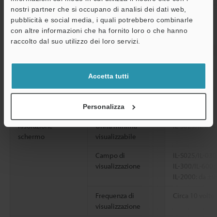
nostri partner che si occupano di analisi dei dati web,
pubblicità e social media, i quali potrebbero combinarle
con altre informazioni che ha fornito loro o che hanno
A
raccolto dal suo utilizzo dei loro servizi.
Assistenza
Scheda tecnica / CAD / CAE
Scheda tecnica
Tipo
Montaggio su 
Accetta tutti
Unità principale/unità di espansione
Unità principa
Compatibilità delle testine
Compatibile
Personalizza
Risoluzione
Unità minima
IL-S025/IL-030
schermo
visualizzabile
Campo di
IL-S025/IL-030
visualizzazione
IL-300/IL-600:
IL-2000: da ±9
Frequenza di
Circa 10 volte
visualizzazione