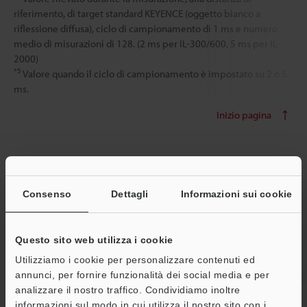
riferimento, di target standard KEYENCE (oggetto bianco a
riflessione diffusa), ciclo di campionamento di 1 ms e numero
medio di misurazioni di 128. (2 ms per IL-300/600, 5 ms per IL-
2000)
*5
Valore quando il ciclo di campionamento è impostato su 2 o 5
ms.
Inizio pagina
Modello
IL-1000
Consenso
Dettagli
Informazioni sui cookie
immagine
Questo sito web utilizza i cookie
Utilizziamo i cookie per personalizzare contenuti ed
Scroll
annunci, per fornire funzionalità dei social media e per
analizzare il nostro traffico. Condividiamo inoltre
informazioni sul modo in cui utilizza il nostro sito con i