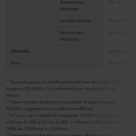
Temperatura
Da -10 a +50 
ambiente
Umidità relativa
Da 35 a 85 % 
Resistenza a
Da 10 a 55 Hz,
vibrazioni
Materiale
Involucro: PBT
Peso
Circa 60 g
*1
Trova attuazione la classificazione dei laser della FDA (CDRH)
basata su IEC 60825-1 in conformità con i requisiti di Laser
Notice.
*2
Valore rilevato durante la misurazione di target standard
KEYENCE (oggetto bianco a riflessione diffusa).
*3
L'F.S. per ogni modello è il seguente: IL-030: ±5 mm, IL-065:
±10 mm, IL-100: ±20 mm, IL-300: ±140 mm, IL-600: ±400 mm, IL-
2000: da +1000 mm a -1500 mm
*4
Valore rilevato durante la misurazione, alla distanza di