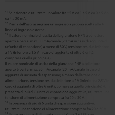
*1
Selezionare e utilizzare un valore fra ±5 V, da 1 a 5 V, da 0 a 5 V o
da 4 a 20 mA.
*2
Prima dell'uso, assegnare un ingresso a propria scelta alle 4
linee di ingresso esterne.
*3
Il valore nominale di uscita della giunzione NPN a collettore
aperto è pari a: max. 50 mA/canale (20 mA in caso di aggiunta di
un'unità di espansione) a meno di 30 V, tensione residua inferiore
a 1 V (inferiore a 1,5 V in caso di aggiunta di oltre 6 unità,
compresa quella principale)
Il valore nominale di uscita della giunzione PNP a collettore
aperto è pari a: max. 50 mA/canale (20 mA/canale in caso di
aggiunta di un'unità di espansione) a meno della tensione di
alimentazione, tensione residua inferiore a 2 V (inferiore a 2,5 V in
caso di aggiunta di oltre 6 unità, compresa quella principale) 4. In
presenza di più di 6 unità di espansione aggiuntive, utilizzare una
tensione di alimentazione compresa fra 20 e 30 V.
*4
In presenza di più di 6 unità di espansione aggiuntive,
utilizzare una tensione di alimentazione compresa fra 20 e 30 V.
*5
Usare una fonte di alimentazione di Class 2 o LPS, con