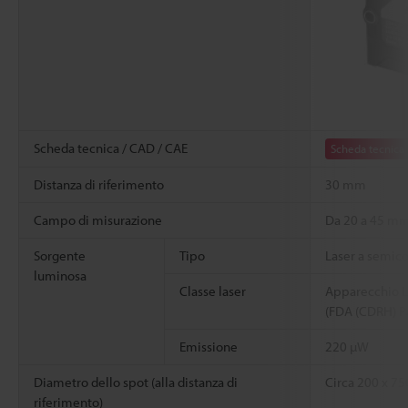
Scheda tecnica / CAD / CAE
Scheda tecnica
Distanza di riferimento
30 mm
Campo di misurazione
Da 20 a 45 m
Sorgente
Tipo
Laser a semico
luminosa
Classe laser
Apparecchio La
(FDA (CDRH) P
Emissione
220 µW
Diametro dello spot (alla distanza di
Circa 200 x 7
riferimento)