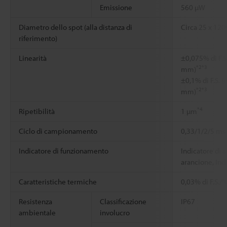
Emissione
560 µW
Diametro dello spot (alla distanza di
Circa 25 x 12
riferimento)
Linearità
±0,075% di F.S
*2
*3
mm)
±0,1% di F.S. 
*2
*3
mm)
*4
Ripetibilità
1 µm
Ciclo di campionamento
0,33/1/2/5 ms (
Indicatore di funzionamento
Indicatore di 
arancione, Ind
Caratteristiche termiche
0,03% di F.S./°
Resistenza
Classificazione
IP67
ambientale
involucro