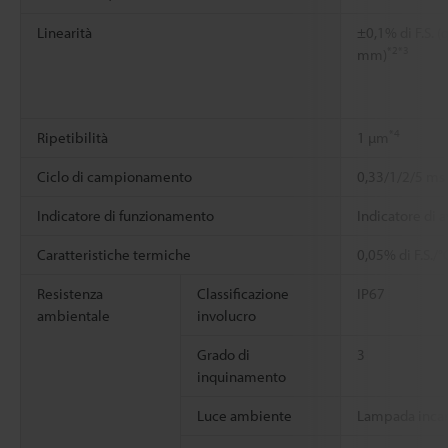
Linearità
±0,1% di F.S. 
*2
*3
mm)
*4
Ripetibilità
1 µm
Ciclo di campionamento
0,33/1/2/5 ms (
Indicatore di funzionamento
Indicatore di 
Caratteristiche termiche
0,05% di F.S./°
Resistenza
Classificazione
IP67
ambientale
involucro
Grado di
3
inquinamento
Luce ambiente
Lampada incan