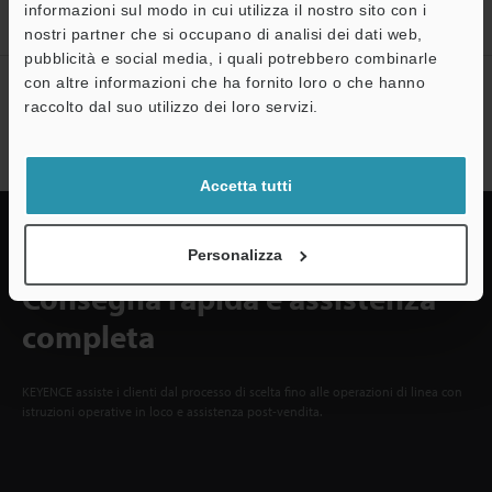
A
informazioni sul modo in cui utilizza il nostro sito con i
Registrati ora!
nostri partner che si occupano di analisi dei dati web,
Assistenza
pubblicità e social media, i quali potrebbero combinarle
con altre informazioni che ha fornito loro o che hanno
Sottoscrizione alla newsletter
raccolto dal suo utilizzo dei loro servizi.
Sottoscrizione
Accetta tutti
Personalizza
Consegna rapida e assistenza
completa
KEYENCE assiste i clienti dal processo di scelta fino alle operazioni di linea con
istruzioni operative in loco e assistenza post-vendita.