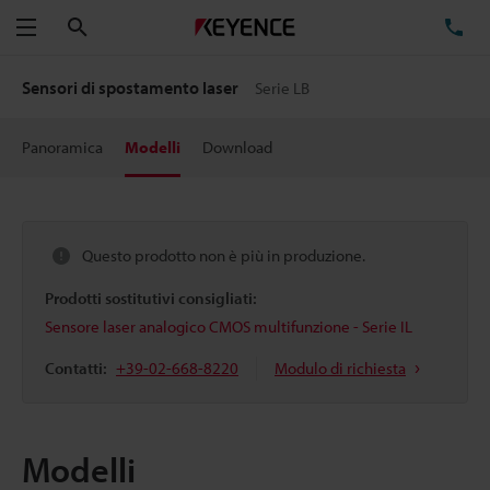
Cerca
TE
Menu
Sensori di spostamento laser
Serie LB
Panoramica
Modelli
Download
Questo prodotto non è più in produzione.
Prodotti sostitutivi consigliati:
Sensore laser analogico CMOS multifunzione - Serie IL
Contatti:
+39-02-668-8220
Modulo di richiesta
Modelli