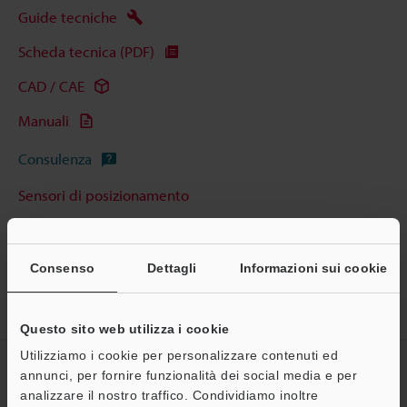
Guide tecniche
Scheda tecnica (PDF)
CAD / CAE
Manuali
Consulenza
Sensori di posizionamento
Consenso
Dettagli
Informazioni sui cookie
Home
Prodotti
Sensori
Sensori di posizionamento
Sensori di spostamento laser
Modelli
Questo sito web utilizza i cookie
Utilizziamo i cookie per personalizzare contenuti ed
CREA IL TUO ACCOUNT
annunci, per fornire funzionalità dei social media e per
KEYENCE
analizzare il nostro traffico. Condividiamo inoltre