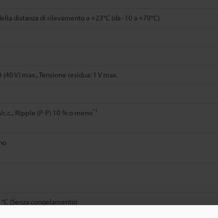
lla distanza di rilevamento a +23°C (da -10 a +70°C)
(40 V) max., Tensione residua: 1 V max.
*1
 Vc.c., Ripple (P-P) 10 % o meno
no
0 °C (Senza congelamento)