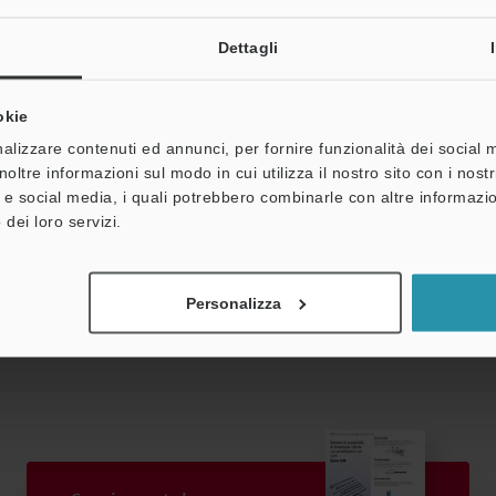
% UR (Senza condensa)
Dettagli
nclusi i dadi ed il cavo di 2 m)
okie
e se infl uenzata dagli effetti dell'ondulazione.
alizzare contenuti ed annunci, per fornire funzionalità dei social 
noltre informazioni sul modo in cui utilizza il nostro sito con i nos
à e social media, i quali potrebbero combinarle con altre informazio
 dei loro servizi.
Scheda tecnica (PDF)
Altri modelli
Personalizza