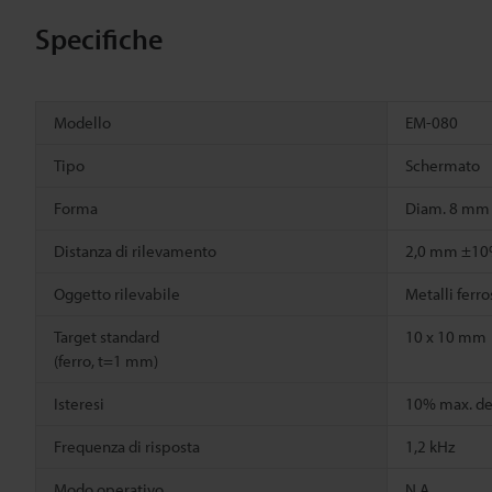
Specifiche
Modello
EM-080
Tipo
Schermato
Forma
Diam. 8 mm 
Distanza di rilevamento
2,0 mm ±1
Oggetto rilevabile
Metalli ferro
Target standard
10 x 10 mm
(ferro, t=1 mm)
Isteresi
10% max. del
Frequenza di risposta
1,2 kHz
Modo operativo
N.A.