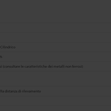
Cilindrico
0%
si (consultare le caratteristiche dei metalli non ferrosi)
la distanza di rilevamento