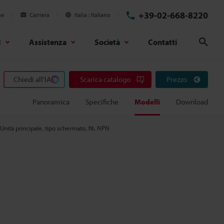
+39-02-668-8220
ne
Carriera
Italia
Italiano
d
Assistenza
Società
Contatti
Cerc
Chiedi all'IA
Scarica catalogo
Prezzo
Panoramica
Specifiche
Modelli
Download
Unità principale, tipo schermato, f8, NPN