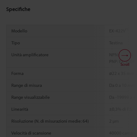
Specifiche
*1
Modello
EX-422V
Tipo
Testina
Unità amplificatore
NPN: EX-V10
PNP: EX-V10P
Scroll
Forma
ø22 x 35 mm Ci
Range di misura
Da 0 a 10 mm
Range visualizzabile
Da -19999 a 
Linearità
±0,3% di F.S.
Risoluzione (N. di misurazioni medie: 64)
2 µm
Velocità di scansione
40000 campio