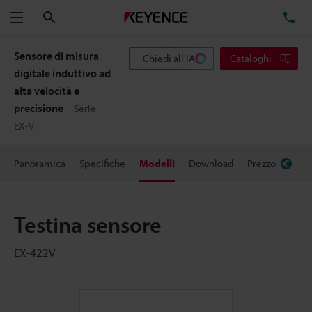
Cerca
TE
Menu
Sensore di misura
Chiedi all'IA
Cataloghi
digitale induttivo ad
alta velocità e
precisione
Serie
EX-V
Panoramica
Specifiche
Modelli
Download
Prezzo
Testina sensore
EX-422V