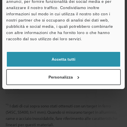
annunci, per fornire funzionalità dei social media e per
Classificazione
Tensione di
24 Vc.c. ±10%,
analizzare il nostro traffico. Condividiamo inoltre
alimentazione
informazioni sul modo in cui utilizza il nostro sito con i
nostri partner che si occupano di analisi dei dati web,
Consumo di
240 mA max.
pubblicità e social media, i quali potrebbero combinarle
corrente
con altre informazioni che ha fornito loro o che hanno
A
raccolto dal suo utilizzo dei loro servizi.
Resistenza
Temperatura
Da -10 a +60°
Assistenza
ambientale
ambiente
Accetta tutti
Umidità relativa
Da 35 a 85%, 
Resistenza a
Da 10 a 55 Hz
vibrazioni
ore in ciascuna
Personalizza
Peso
Circa 200 g (in
*1
I dati di cui sopra sono stati ottenuti con un target in ferro
(S45C, SS400, t=1 mm). Quando si misurano target in alluminio,
rame o acciaio inossidabile, fare riferimento alle caratteristiche
lineari per questi materiali.