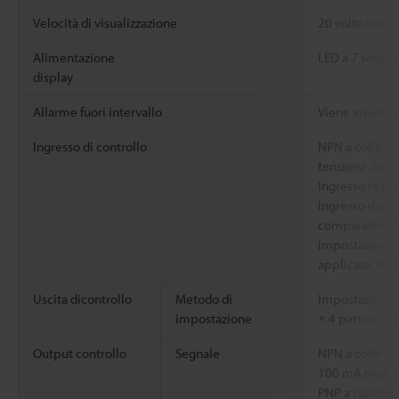
Velocità di visualizzazione
20 volte/sec.
Alimentazione
LED a 7 segmen
display
Allarme fuori intervallo
Viene visualiz
Ingresso di controllo
NPN a colletto
tensione (Ingr
Ingresso reset
Ingresso disabi
comparatore, I
impostazione 
applicata; da 1
Uscita dicontrollo
Metodo di
Impostazione 2
impostazione
× 4 pattern (s
Output controllo
Segnale
NPN a colletto
100 mA max. (
PNP a colletto