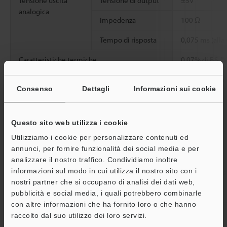
Tensione uscita
Tensione di output
±5V
analogica
Impedenza
100 Ω
Tempo di risposta
0,075 ms (alla
Caratteristiche termiche
0,07% di F.S./°
Classificazione
Tensione di
24 Vc.c. ±10%,
Consenso
Dettagli
Informazioni sui cookie
alimentazione
Consumo di
240 mA max.
corrente
Questo sito web utilizza i cookie
Utilizziamo i cookie per personalizzare contenuti ed
Resistenza
Temperatura
Da 0 a 50°C
annunci, per fornire funzionalità dei social media e per
ambientale
ambiente
analizzare il nostro traffico. Condividiamo inoltre
informazioni sul modo in cui utilizza il nostro sito con i
Umidità relativa
Da 35 a 85%, 
nostri partner che si occupano di analisi dei dati web,
Resistenza a
Da 10 a 55 Hz
pubblicità e social media, i quali potrebbero combinarle
vibrazioni
ore in ciascuna
con altre informazioni che ha fornito loro o che hanno
A
raccolto dal suo utilizzo dei loro servizi.
Peso
Circa 235 g
Assistenza