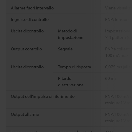
Allarme fuori intervallo
Viene visualiz
Ingresso di controllo
PNP: Tensione 
Uscita dicontrollo
Metodo di
Impostazione 2
impostazione
× 4 pattern (s
Output controllo
Segnale
PNP a colletto
100 mA max. (
Uscita dicontrollo
Tempo di risposta
0,075 ms (alla
Ritardo
60 ms
disattivazione
Output dell’impulso di riferimento
PNP: 100 mA ma
residua: 1 V ma
Output allarme
PNP: 100 mA ma
residua: 1 V ma