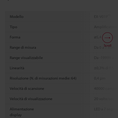
*1
Modello
EX-V01P
Tipo
Amplificatore
Forma
ø5,4 x 18 mm C
Scroll
Range di misura
Da 0 a 1 mm
Range visualizzabile
Da -19999 a 
Linearità
±0,3% di F.S.
Risoluzione (N. di misurazioni medie: 64)
0,4 μm
Velocità di scansione
40000 campio
Velocità di visualizzazione
20 volte/sec.
Alimentazione
LED a 7 segmen
display