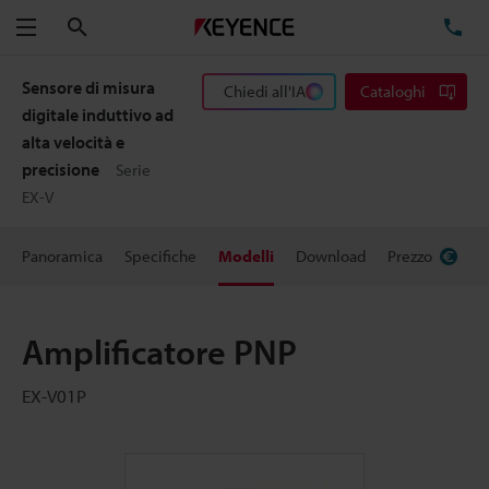
Cerca
TE
Menu
Sensore di misura
Chiedi all'IA
Cataloghi
digitale induttivo ad
alta velocità e
precisione
Serie
EX-V
Panoramica
Specifiche
Modelli
Download
Prezzo
Amplificatore PNP
EX-V01P