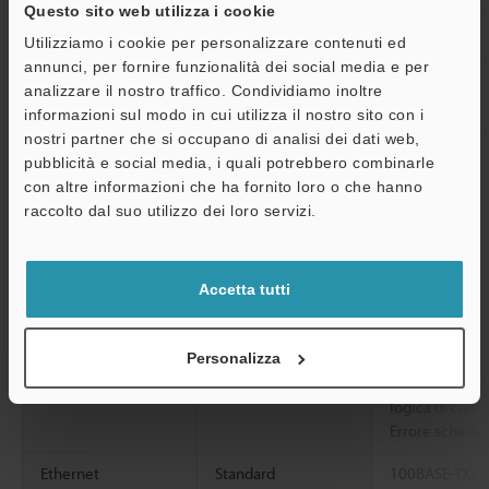
commutazione 
Questo sito web utilizza i cookie
Per l’uscita a 
Utilizziamo i cookie per personalizzare contenuti ed
Massimo valore
annunci, per fornire funzionalità dei social media e per
tensione resid
analizzare il nostro traffico. Condividiamo inoltre
Per l’uscita a 
informazioni sul modo in cui utilizza il nostro sito con i
Massimo valore
nostri partner che si occupano di analisi dei dati web,
tensione resid
pubblicità e social media, i quali potrebbero combinarle
con altre informazioni che ha fornito loro o che hanno
A
Numero di uscite
8 (da OUT1 a 
raccolto dal suo utilizzo dei loro servizi.
Assistenza
Funzione
Abilitare asse
Funzioni asseg
complessiva (
Accetta tutti
Pronto, Strobo
di posizione,
Risultato valu
Personalizza
strumento, Ris
logica di cias
Errore scheda
Ethernet
Standard
100BASE-TX/1