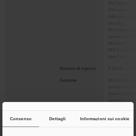
Per l’ingresso
2 V o inferior
inferiore, cor
circuito)
Per l’ingresso
valore nominal
tensione ON 18
OFF 0,2 mA o i
(per 24 V)
Numero di ingressi
8 (da IN1 a IN8
Funzione
IN1: Trigger es
assegnando le 
Funzioni asse
programmi, Can
immagine mast
salvataggio s
Consenso
Dettagli
Informazioni sui cookie
Uscita
Tipo
Uscita a collet
commutazione 