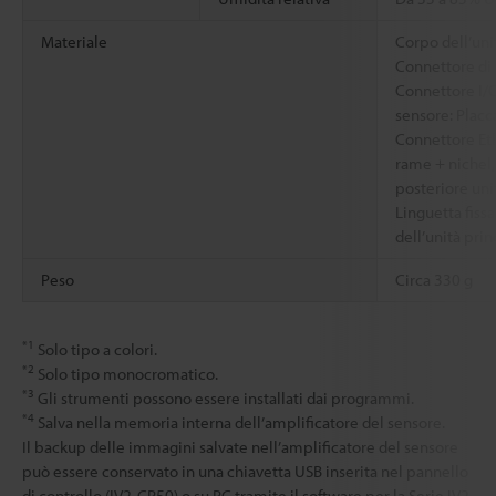
Materiale
Corpo dell’uni
Connettore di
Connettore I/O
sensore: Placc
Connettore Eth
rame + nichel,
posteriore uni
Linguetta fiss
dell’unità pri
Peso
Circa 330 g
*1
Solo tipo a colori.
*2
Solo tipo monocromatico.
*3
Gli strumenti possono essere installati dai programmi.
*4
Salva nella memoria interna dell’amplificatore del sensore.
Il backup delle immagini salvate nell’amplificatore del sensore
può essere conservato in una chiavetta USB inserita nel pannello
di controllo (IV2-CP50) o su PC tramite il software per la Serie IV2