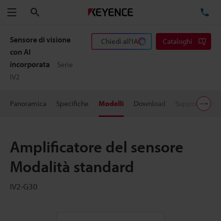
Cerca
TE
Menu
Sensore di visione
Chiedi all'IA
Cataloghi
con AI
incorporata
Serie
IV2
Panoramica
Specifiche
Modelli
Download
Supporto all'U
Amplificatore del sensore
Modalità standard
IV2-G30