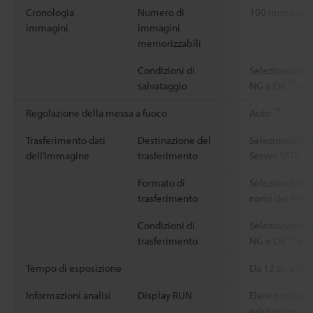
Cronologia
Numero di
100 immagini
immagini
immagini
memorizzabili
Condizioni di
Selezionabile t
*7
salvataggio
NG e OK
e T
*4
Regolazione della messa a fuoco
Auto
Trasferimento dati
Destinazione del
Selezionabile 
dell’immagine
trasferimento
Server SFTP
Formato di
Selezionabile t
trasferimento
nomi dei file 
Condizioni di
Selezionabile t
*8
trasferimento
NG e OK
e T
Tempo di esposizione
Da 12 μs a 10
Informazioni analisi
Display RUN
Elenco strument
valutazione, gr