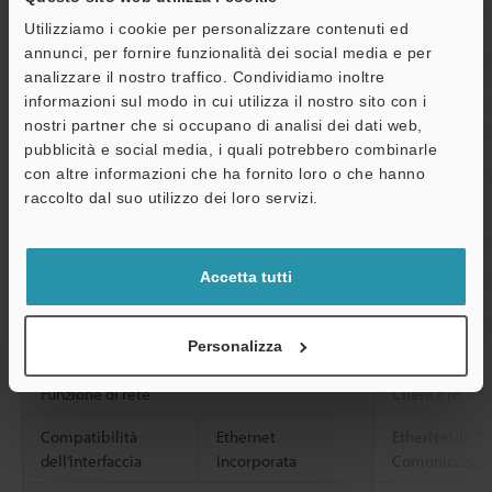
Risultato valu
Utilizziamo i cookie per personalizzare contenuti ed
strumento,
annunci, per fornire funzionalità dei social media e per
Risultato dell’
analizzare il nostro traffico. Condividiamo inoltre
ciascuno strum
informazioni sul modo in cui utilizza il nostro sito con i
SD, Risultato d
nostri partner che si occupano di analisi dei dati web,
varietà, Risult
pubblicità e social media, i quali potrebbero combinarle
Alimentazione / I/O
Connettore
M12 con codif
con altre informazioni che ha fornito loro o che hanno
A
maschio
raccolto dal suo utilizzo dei loro servizi.
Assistenza
PoE
Alimentazione
Accetta tutti
Ethernet
Standard
1000BASE-T/1
Connettore
M12 con codif
Personalizza
femmina
Funzione di rete
Client FTP, Cli
Compatibilità
Ethernet
EtherNet/IP™
dell’interfaccia
incorporata
Comunicazione