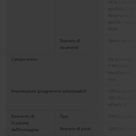
OCR, Colore p
proibita, Rego
Regolazione po
(bordo 1 asse/
blob
Numero di
Totale: 65 str
strumenti
Campo visivo
Da distanza di
× 44 (V) mm a 
installazione 
mm
Impostazioni (programmi) selezionabili
128 programmi
SD) / 32 progr
scheda SD)
Elemento di
Tipo
CMOS a colori 
ricezione
Numero di pixel
1280 (H) × 960
dell’immagine