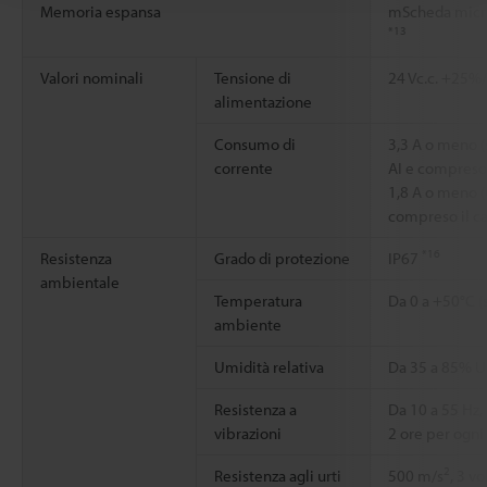
Memoria espansa
mScheda micr
*13
Valori nominali
Tensione di
24 Vc.c. +25%/
alimentazione
Consumo di
3,3 A o meno (
corrente
AI e compreso i
1,8 A o meno (
compreso il ca
*16
Resistenza
Grado di protezione
IP67
ambientale
Temperatura
Da 0 a +50°C 
ambiente
Umidità relativa
Da 35 a 85% U
Resistenza a
Da 10 a 55 Hz
vibrazioni
2 ore per ogni 
2
Resistenza agli urti
500 m/s
, 3 v