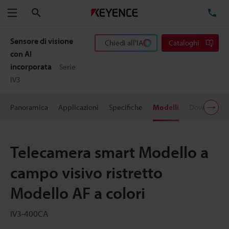
Cerca
TE
Menu
Sensore di visione
Chiedi all'IA
Cataloghi
con AI
incorporata
Serie
IV3
Panoramica
Applicazioni
Specifiche
Modelli
Download
Telecamera smart Modello a
campo visivo ristretto
Modello AF a colori
IV3-400CA