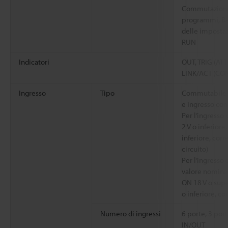
Commutazione
programmi, Ba
delle impostazi
RUN
Indicatori
OUT, TRIG (ATT
LINK/ACT (CON
Ingresso
Tipo
Commutabile t
e ingresso con
Per l’ingresso
2 V o inferior
inferiore, cor
circuito)
Per l’ingresso
valore nominal
ON 18 V o supe
o inferiore, c
Numero di ingressi
6 porte, 3 por
IN/OUT