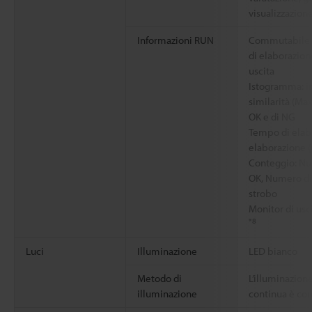
visualizzazione
Informazioni RUN
Commutabile t
di elaborazion
uscita
Istogramma: i
similarità (Max
OK e di NG
Tempo di elab
elaborazione (
Conteggio: Num
OK, Numero di N
strobo
Monitor di usc
*8
Luci
Illuminazione
LED bianco
Metodo di
L’illuminazion
illuminazione
continua è co