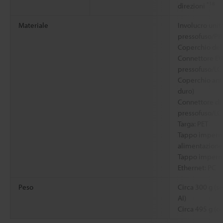
*18
direzioni
Materiale
Involucro unit
pressofuso/PB
Coperchio dell
Connettore Eth
pressofuso/LC
Coperchio ante
duro)
Connettore di 
pressofuso/LC
Targa: PET
Tappo imperme
alimentazione
Tappo imperm
Ethernet: PC
Peso
Circa 300 g (s
AI)
Circa 495 g (co