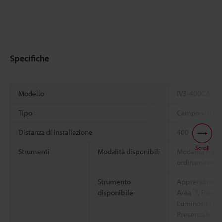
Specifiche
Modello
IV3-400CA
Tipo
Campo visivo r
Distanza di installazione
400 mm o più
Scroll
Strumenti
Modalità disponibili
Modalità stand
ordinamento
Strumento
Apprendimento
*3
disponibile
Area
, Pixel
Luminosità m
Presenza bordo