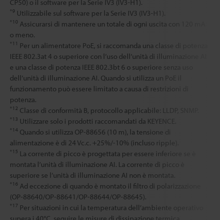
CP50) o il software per la Serie IV3 (IV3-H1).
*9
Utilizzabile sul software per la Serie IV3 (IV3-H1).
*10
Assicurarsi di mantenere un totale di ogni uscita con 120 mA
o meno.
*11
Per un alimentatore PoE, si raccomanda una classe di potenza
IEEE 802.3at 4 o superiore con l’uso dell’unità di illuminazione AI
e una classe di potenza IEEE 802.3bt 6 o superiore senza uso
dell’unità di illuminazione AI. Quando si utilizza un PoE il
funzionamento può essere limitato a causa di restrizioni di
potenza.
*12
Classe di conformità B, protocollo applicabile: LLDP, SNMP.
*13
Utilizzare solo i prodotti raccomandati da KEYENCE.
*14
Quando si utilizza OP-88656 (10 m), la tensione di
alimentazione è di 24 Vc.c. +25%/-10% (incluso ripple).
*15
La corrente di picco è progettata per essere inferiore se è
montata l’unità di illuminazione AI. La corrente di picco è
superiore se l’unità di illuminazione AI non è montata.
*16
Ad eccezione di quando è montato il filtro di polarizzazione
(OP-88640/OP-88641/OP-88644/OP-88645).
*17
Per situazioni in cui la temperatura dell’ambiente operativo
supera i 40°C, seguire le misure di dissipazione termica