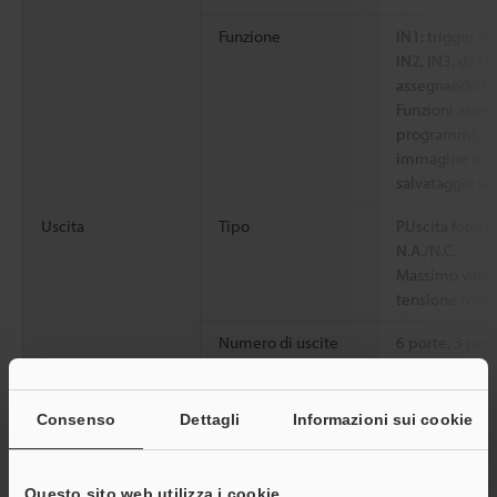
Funzione
IN1: trigger es
IN2, IN3, da I/
assegnando le 
Funzioni asse
programmi, Can
immagine mast
salvataggio s
Uscita
Tipo
PUscita fotor
N.A./N.C.
Massimo valor
tensione resid
Numero di uscite
6 porte, 3 por
IN/OUT
Funzione
Abilitare asse
Consenso
Dettagli
Informazioni sui cookie
Funzioni asseg
complessiva (
Risultato della
Questo sito web utilizza i cookie