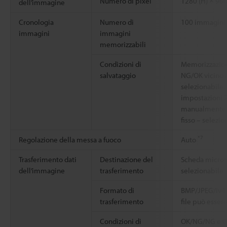
Numero di pixel
1280 (H) × 960
dell’immagine
Cronologia
Numero di
100 immagini
immagini
immagini
memorizzabili
Condizioni di
Memorizzazion
salvataggio
NG/OK vicino 
selezionabile
impostazioni 
manualmente 
fisso – selezi
*7
Regolazione della messa a fuoco
Auto
Trasferimento dati
Destinazione del
Scheda microS
dell’immagine
trasferimento
selezionabile
Formato di
BMP/JPEG/iv4p/
trasferimento
file può esser
Condizioni di
OK/NG/NG e OK