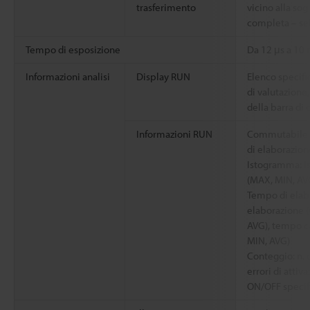
trasferimento
vicino alla sog
completa – se
Tempo di esposizione
Da 12 μs a 10
Informazioni analisi
Display RUN
Elenco specifi
di valutazione
della barra di
Informazioni RUN
Commutabile 
di elaborazio
Istogramma: i
(MAX, MIN, AV
Tempo di elab
elaborazione (
AVG), tempo ca
MIN, AVG)
Conteggio: n. d
errori di attiv
ON/OFF specifi