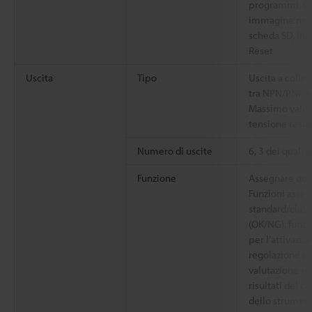
programmi, Can
immagine maste
scheda SD, Inc
Reset
Uscita
Tipo
Uscita a colle
tra NPN/PNP e 
Massimo valor
tensione resid
Numero di uscite
6, 3 dei quali 
Funzione
Assegnare qual
Funzioni asseg
standard/classi
(OK/NG), funz
per l’attivazion
regolazione pos
valutazione sp
risultati del ca
dello strument