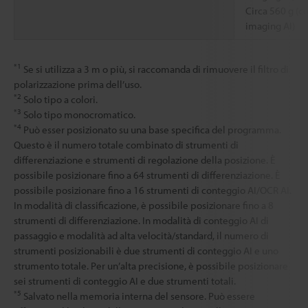
Circa 560 g (co
imaging AI)
*1
Se si utilizza a 3 m o più, si raccomanda di rimuovere il filtro di
polarizzazione prima dell’uso.
*2
Solo tipo a colori.
*3
Solo tipo monocromatico.
*4
Può esser posizionato su una base specifica del programma.
Questo è il numero totale combinato di strumenti di
differenziazione e strumenti di regolazione della posizione. È
possibile posizionare fino a 64 strumenti di differenziazione. È
possibile posizionare fino a 16 strumenti di conteggio AI/OCR AI.
In modalità di classificazione, è possibile posizionare fino a 8
strumenti di differenziazione. In modalità di conteggio AI di
passaggio e modalità ad alta velocità/standard, il numero di
strumenti posizionabili è due strumenti di conteggio AI e uno
strumento totale. Per un’alta precisione, è possibile posizionare
sei strumenti di conteggio AI e due strumenti totali.
*5
Salvato nella memoria interna del sensore. Può essere