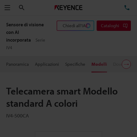
Cerca
TE
Menu
Sensore di visione
Chiedi all'IA
Cataloghi
con AI
incorporata
Serie
IV4
Panoramica
Applicazioni
Specifiche
Modelli
Download
Telecamera smart Modello
standard A colori
IV4-500CA