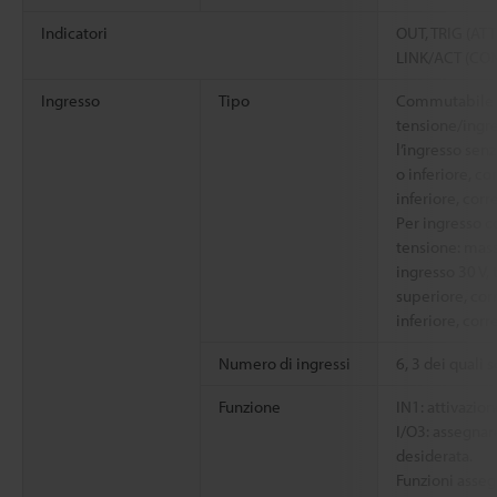
Indicatori
OUT, TRIG (ATT
LINK/ACT (CON
Ingresso
Tipo
Commutabile t
tensione/ingre
l’ingresso sen
o inferiore, c
inferiore, cor
Per ingresso c
tensione: mas
ingresso 30 V,
superiore, cor
inferiore, corr
Numero di ingressi
6, 3 dei quali 
Funzione
IN1: attivazion
I/O3: assegnar
desiderata.
Funzioni asse