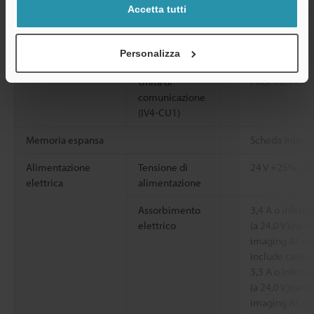
Accetta tutti
OPC UA, Clien
Compatibilità
Ethernet
EtherNet/IP™
dell’interfaccia
incorporata
Com. non proc
Personalizza
Unità di
PROFINET CC
comunicazione
(IV4-CU1)
Memoria espansa
Scheda micro
Alimentazione
Tensione di
24 V +25%, -20
elettrica
alimentazione
Assorbimento
3,4 A o inferior
elettrico
(a 24,0 V)(ness
imaging AI; co
include carico
3,3 A o inferior
(a 24,0 V)(ness
imaging AI; ne