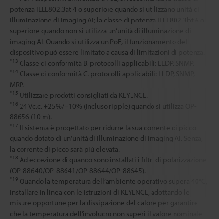
potenza IEEE802.3at 4 o superiore quando si utilizzano unità di
illuminazione di imaging AI; la classe di potenza IEEE802.3bt 6 o
superiore quando non si utilizza un’unità di illuminazione di
imaging AI. Quando si utilizza un PoE, il funzionamento del
dispositivo può essere limitato a causa di limitazioni di potenza.
*13
Classe di conformità B, protocolli applicabili: LLDP, SNMP.
*14
Classe di conformità C, protocolli applicabili: LLDP, SNMP,
MRP.
*15
Utilizzare prodotti consigliati da KEYENCE.
*16
24 Vc.c. +25%/−10% (incluso ripple) quando si utilizza OP-
88656 (10 m).
*17
Il sistema è progettato per ridurre la sua corrente di picco
quando dotato di un’unità di illuminazione di imaging AI. Senza,
la corrente di picco sarà più elevata.
*18
Ad eccezione di quando sono installati i filtri di polarizzazione
(OP-88640/OP-88641/OP-88644/OP-88645).
*19
Quando la temperatura dell’ambiente operativo supera 40°C,
installare in linea con le istruzioni di KEYENCE, adottando le
misure opportune per la dissipazione del calore per garantire
che la temperatura dell’involucro non superi il valore nominale