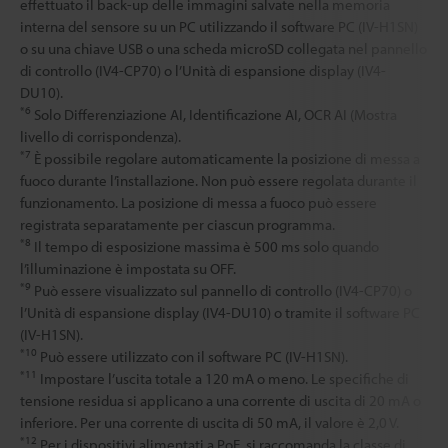
effettuato il back-up delle immagini salvate nella memoria
interna del sensore su un PC utilizzando il software PC (IV-H1SN)
o su una chiave USB o una scheda microSD collegata nel pannello
di controllo (IV4-CP70) o l’Unità di espansione display (IV4-
DU10).
*6
Solo Differenziazione AI, Identificazione AI, OCR AI (Mostra
livello di corrispondenza).
*7
È possibile regolare automaticamente la posizione di messa a
fuoco durante l’installazione. Non può essere regolata durante il
funzionamento. La posizione di messa a fuoco può essere
registrata separatamente per ciascun programma.
*8
Il tempo di esposizione massima è 500 ms solo quando
l’illuminazione è impostata su OFF.
*9
Può essere visualizzato sul pannello di controllo (IV4-CP70) o
l’Unità di espansione display (IV4-DU10) o tramite il software PC
(IV-H1SN).
*10
Può essere utilizzato con il software PC (IV-H1SN).
*11
Impostare l’uscita totale a 120 mA o meno. Le specifiche di
tensione residua si applicano a una corrente di uscita di 20 mA o
inferiore. Per una corrente di uscita di 50 mA, il valore è 2,0 V.
*12
Per i dispositivi alimentati a PoE, si raccomanda la classe di