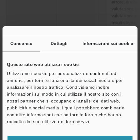
errore, errore 
valutazione dell
valutazione ma
insufficiente, 
uscita attivazi
Funzioni asseg
AI di passaggi
Consenso
Dettagli
Informazioni sui cookie
errore, conteg
strumento, ris
specifico dell
Questo sito web utilizza i cookie
risultato del c
Utilizziamo i cookie per personalizzare contenuti ed
dello strumen
annunci, per fornire funzionalità dei social media e per
analizzare il nostro traffico. Condividiamo inoltre
Alimentazione / I/O
Connettore
Connettore ma
informazioni sul modo in cui utilizza il nostro sito con i
nostri partner che si occupano di analisi dei dati web,
PoE
Classe di alim
pubblicità e social media, i quali potrebbero combinarle
Ethernet
Standard
1000BASE-T/1
con altre informazioni che ha fornito loro o che hanno
A
raccolto dal suo utilizzo dei loro servizi.
Connettore
Connettore fe
Assistenza
Funzione di rete
Client FTP, Cli