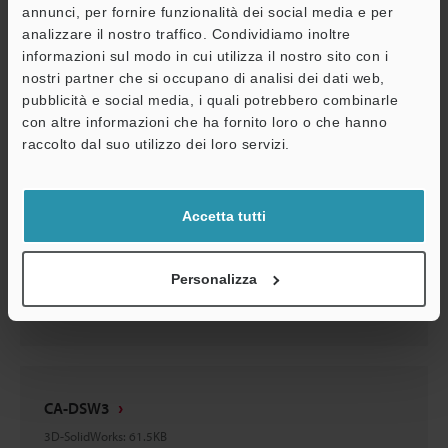
CA-DSW3
annunci, per fornire funzionalità dei social media e per
2D-MICROCADAM
:
14.4KB
analizzare il nostro traffico. Condividiamo inoltre
informazioni sul modo in cui utilizza il nostro sito con i
nostri partner che si occupano di analisi dei dati web,
Download
pubblicità e social media, i quali potrebbero combinarle
A
con altre informazioni che ha fornito loro o che hanno
Assistenza
raccolto dal suo utilizzo dei loro servizi.
CA-DSW3
Accetta tutti
3D-Parasolid
:
24KB
Personalizza
Download
CA-DSW3
3D-SolidWorks
:
61.5KB