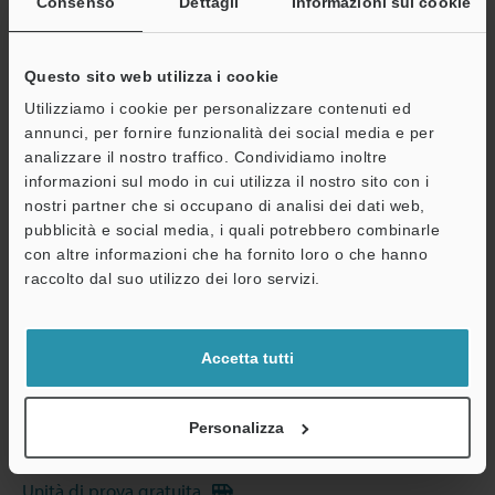
Consenso
Dettagli
Informazioni sui cookie
Altri modelli
Questo sito web utilizza i cookie
Utilizziamo i cookie per personalizzare contenuti ed
annunci, per fornire funzionalità dei social media e per
analizzare il nostro traffico. Condividiamo inoltre
Scarica catalogo
informazioni sul modo in cui utilizza il nostro sito con i
nostri partner che si occupano di analisi dei dati web,
pubblicità e social media, i quali potrebbero combinarle
A
con altre informazioni che ha fornito loro o che hanno
Assistenza
Guide tecniche
raccolto dal suo utilizzo dei loro servizi.
Scheda tecnica (PDF)
CAD / CAE
Accetta tutti
Consulenza
Personalizza
Chiedi dimostrazione
Unità di prova gratuita