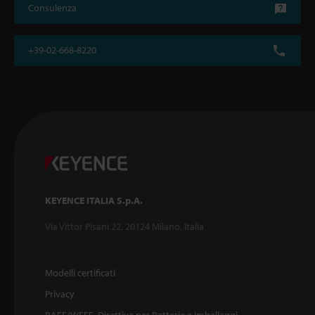
Consulenza
+39-02-668-8220
KEYENCE ITALIA S.p.A.
Via Vittor Pisani 22, 20124 Milano, Italia
Modelli certificati
Privacy
RAEE/WEEE, Direttiva per Batterie e Imballaggi