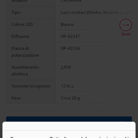
Modello
CA-DRW4F
Tipo
Luci circolari (Dirette, Modello piatto)
Colore LED
Bianco
Scroll
Diffusore
OP-42337
Piastra di
OP-42336
polarizzazione
Assorbimento
2,9 W
elettrico
Tensione in ingresso
12 Vc.c.
Peso
Circa 20 g
Scheda tecnica (PDF)