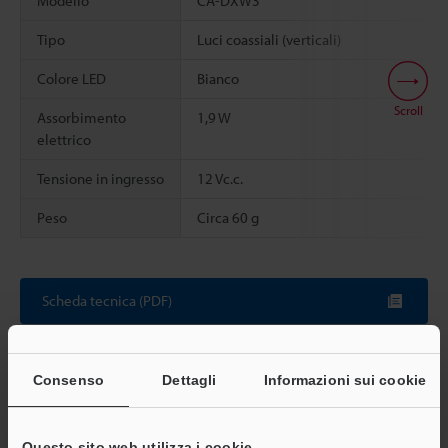
Modello
CA-DXW3
Tipo
Luci coassiali (verticali)
Colore LED
Bianco
Scroll
Assorbimento
1,9 W
elettrico
Tensione in ingresso
12 Vc.c.
Peso
Circa 60 g
Scheda tecnica (PDF)
Altri modelli
Consenso
Dettagli
Informazioni sui cookie
Questo sito web utilizza i cookie