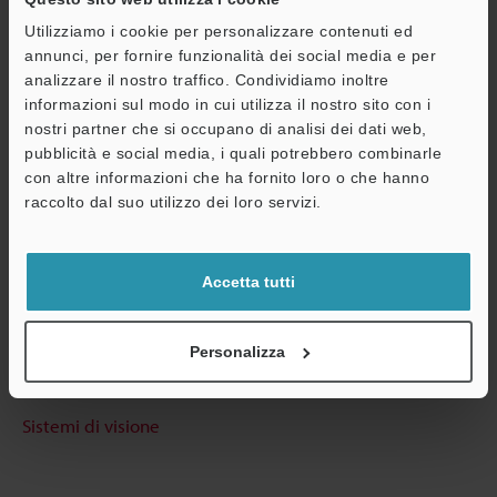
Utilizziamo i cookie per personalizzare contenuti ed
annunci, per fornire funzionalità dei social media e per
Scarica catalogo
analizzare il nostro traffico. Condividiamo inoltre
informazioni sul modo in cui utilizza il nostro sito con i
nostri partner che si occupano di analisi dei dati web,
pubblicità e social media, i quali potrebbero combinarle
A
Guide tecniche
con altre informazioni che ha fornito loro o che hanno
Assistenza
raccolto dal suo utilizzo dei loro servizi.
Scheda tecnica (PDF)
CAD / CAE
Accetta tutti
Consulenza
Chiedi dimostrazione
Personalizza
Unità di prova gratuita
Sistemi di visione