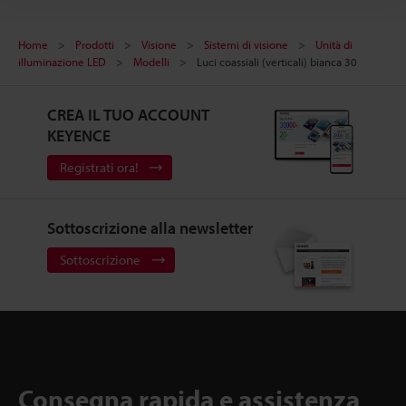
Home
Prodotti
Visione
Sistemi di visione
Unità di
illuminazione LED
Modelli
Luci coassiali (verticali) bianca 30
CREA IL TUO ACCOUNT
KEYENCE
Registrati ora!
Sottoscrizione alla newsletter
Sottoscrizione
Consegna rapida e assistenza