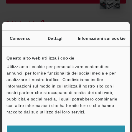
Guide tecniche
Scheda tecnica (PDF)
Consenso
Dettagli
Informazioni sui cookie
CAD / CAE
Consulenza
Questo sito web utilizza i cookie
Utilizziamo i cookie per personalizzare contenuti ed
Chiedi dimostrazione
annunci, per fornire funzionalità dei social media e per
Unità di prova gratuita
analizzare il nostro traffico. Condividiamo inoltre
informazioni sul modo in cui utilizza il nostro sito con i
Sistemi di visione
nostri partner che si occupano di analisi dei dati web,
pubblicità e social media, i quali potrebbero combinarle
A
con altre informazioni che ha fornito loro o che hanno
Assistenza
raccolto dal suo utilizzo dei loro servizi.
Home
Prodotti
Visione
Sistemi di visione
Lenti (per
visione artificiale)
Modelli
Filtro taglia banda blu M25.5P0.5