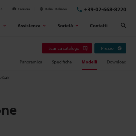
+39-02-668-8220
ne
Carriera
Italia
Italiano
d
Assistenza
Società
Contatti
Cerc
Scarica catalogo
Prezzo
Panoramica
Specifiche
Modelli
Download
 2K/4K
one