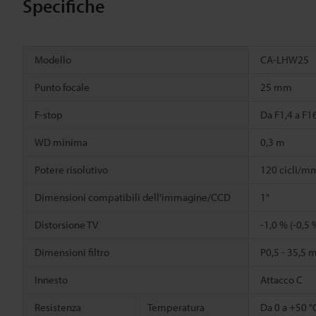
Specifiche
Modello
CA-LHW25
Punto focale
25 mm
F-stop
Da F1,4 a F1
WD minima
0,3 m
Potere risolutivo
120 cicli/mm
Dimensioni compatibili dell'immagine/CCD
1"
Distorsione TV
-1,0 % (-0,5 
Dimensioni filtro
P0,5 - 35,5
Innesto
Attacco C
Resistenza
Temperatura
Da 0 a +50 °