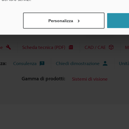
Scarica catalogo
Personalizza
he
Scheda tecnica (PDF)
CAD / CAE
M
nza:
Consulenza
Chiedi dimostrazione
Unit
Gamma di prodotti:
Sistemi di visione