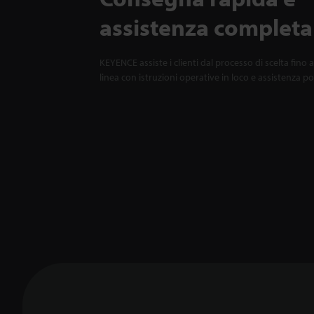
assistenza completa
KEYENCE assiste i clienti dal processo di scelta fino a
linea con istruzioni operative in loco e assistenza p