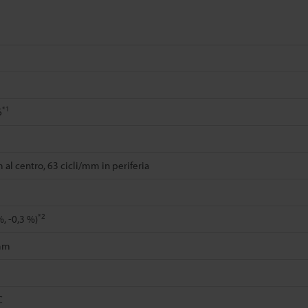
*1
6
 al centro, 63 cicli/mm in periferia
*2
%, -0,3 %)
 mm
C