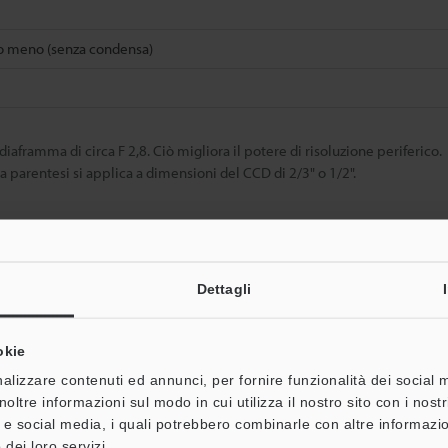
o meno (senza condensa)
aframma di circa F 2,8. Ciò migliora il potere di risoluzione periferico.
a parentesi si applica a dimensioni del CCD di 2/3" o 1/2".
Scheda tecnica (PDF)
Altri modelli
Dettagli
okie
alizzare contenuti ed annunci, per fornire funzionalità dei social 
noltre informazioni sul modo in cui utilizza il nostro sito con i nos
à e social media, i quali potrebbero combinarle con altre informazio
 dei loro servizi.